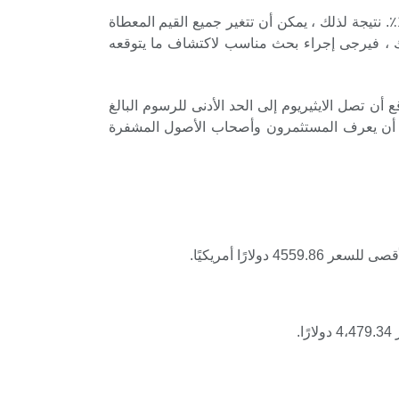
انخفض سعر الايثيريوم بنسبة -4.88٪ خلال السبعة أيام الماضية. خلال الشهر الماضي ، ارتفع سعر الايثيريوم بنسبة 19.00٪. نتيجة لذلك ، يمكن أن تتغير جميع القيم المعطاة
ارك ، فيرجى إجراء بحث مناسب لاكتشاف ما يتوقعه
3895.4 دولارًا. بحلول نهاية العام ، من المتوقع أن تصل الايثيريوم إلى الحد الأدنى للرسوم البالغ
ى ذلك ، فإن سعر ETH قادر على الحصول على مستوى أقصى يبلغ 4127.86 دولار. يجب أن يعرف المستثمرون وأصحاب الأصول المشفرة