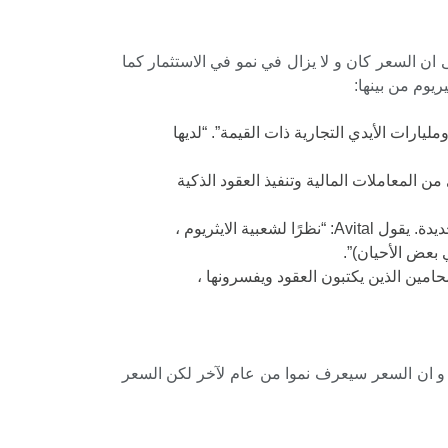
ان السعر كان و لا يزال في نمو في الاستثمار كما
ارات الأيدي التجارية ذات القيمة”. “لديها
 المعاملات المالية وتنفيذ العقود الذكية
ابتكار مستمر: يبحث مطورو الايثيريوم في مجتمع كبير باستمرار عن طرق جديدة لتحسين الشبكة وتطوير تطبيقات جديدة. يقول Avital: “نظرًا لشعبية الايثريوم ،
امين الذين يكتبون العقود ويفسرونها ،
سب توقعات الايثريوم لموقع DIGITALCOINPRICE فان السعر الايثيريوم سيتجاوز حاجز 10000 دولار في عام 2029 و ان السعر سيعرف نموا من عام لآخر لكن السعر