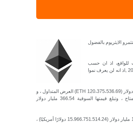
مرو الايثريوم بالفضول
حسب موقع DIGITALCOINPRICE جيدة جدا و اقرب للواقع، اذ ان حسب
DIGITALCOINPRICE فان السعر قد يصل الى $4,276.63 دولارفي نهاية العام و سيتجاوز هامش 100000 دولار في 2029 ,اذ انه لن يعرف نموا
حاليًا ، الايثيريوم (ETH) في المرتبة رقم 2 بسعر 3،044.95 دولارًا في نظام التشفير بأكمله ، والذي يتضمن 120.38 مليون دولار (120،375،536.69 ETH) العرض المتداول ، و
120.38 مليون دولار (120،375،536.69 ETH) إجمالي العرض. اعتبارًا من اليوم ، يبلغ الحد الأقصى لعرضها غير متاح ، وتبلغ قيمتها السوقية 366.54 مليار دولار
في الوقت الحالي ، انخفض ETH بنسبة -0.97٪ خلال الـ 24 ساعة الماضية. أحدث حجم لها على مدار 24 ساعة هو 15.97 مليار دولار (15.966.751.514.24 دولارًا أمريكيًا) ،