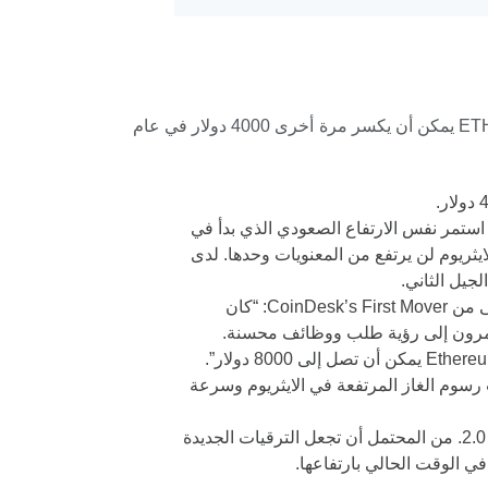
على الرغم من التحدي المتمثل في التنبؤ بسعر العملة المشفرة المتقلبة ، يتفق الخبراء الذين تحدثنا معهم عمومًا على أن ETH يمكن أن يكسر مرة أخرى 4000 دولار في عام
 Coinpedia أن ETH الايثريوم يمكن أن تنتهي عام 2022 بين 6500 دولار و 7500 دولار إذا استمر نفس الارتفاع الصعودي الذي بدأ في
 أن توقعات الايثريوم لن يرتفع من المعنويات وحدها. لدى
قال Henri Arslanian ، الرائد العالمي للعملات المشفرة لشركة الخدمات المهنية PwC في 12 يناير من الحلقة الأولى من CoinDesk’s First Mover: “كان
قال إيان بالينا ، المستثمر ومؤسس شركة الأبحاث والوسائط الرقمية Token Metrics ، لـ NextAdvisor: “أعتقد أن Ethereum يمكن أن تصل إلى 8000 دولار”.
رسوم الغاز المرتفعة في الايثريوم وسرعة
تتوقع Coinpedia سعرًا أعلى يصل إلى 12،962.33 دولارًا في عام 2022 إذا نجح انتقال الايثيريوم القادم إلى الايثريوم 2.0. من المحتمل أن تجعل الترقيات الجديدة
ي الوقت الحالي بارتفاعها.