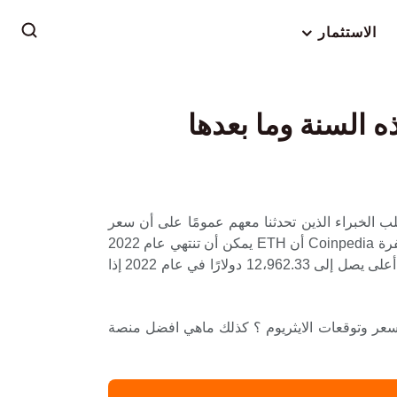
الاستثمار
لب الخبراء الذين تحدثنا معهم عمومًا على أن سعر
الايثيريوم يمكن أن يكسر مرة أخرى حاجز 4000 دولار في عام 2022، و اكثر على المدى الطويل. توقع منفذ الأخبار المشفرة Coinpedia أن ETH يمكن أن تنتهي عام 2022
بين 6500 دولار و 7500 دولار إذا استمر نفس الارتفاع الصعودي الذي بدأ في منتصف عام 2021. تتوقع Coinpedia سعرًا أعلى يصل إلى 12،962.33 دولارًا في عام 2022 إذا
ى سعر وتوقعات الايثريوم ؟ كذلك ماهي افضل منصة