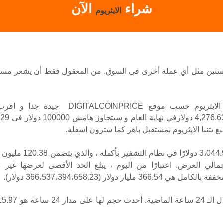
شراء
الآن
الايثريوم
مر السنين مثل أي عملة أخرى في السوق. من المعقول فقط أن يشعر مستث
و بالنسبة الايثيريوم فشخصيا اعتقد ان توقعات الايثريوم 
ع يتنبا الايثريوم بمستقبل باهر كما سترون اسفله.