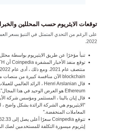
توقعات الايثريوم حسب المحللين والخبرا
2022.
تنبأ مؤخرًا عن طريق الايثيريوم بواسطة محلل استخبارات بلومبرج Mike McGlone أنهى
blockchain الآن منافسة كبيرة من منصات مماثلة تملأ فجواتها بينما يعمل فريق الايثيريوم على الانتقال إلى تحديثات الجيل الثاني.
Ethereum هو العرض الوحيد في هذا المجال”. ولكن لكي يستمر سعر توقعات الايثريوم في الارتفاع ، سيحتاج المستثمرون إلى رؤية طلب ووظائف محسنة.
“الايثيريوم هي الشركة الرائدة بشكل واضح 
المعاملات المنخفضة.”
إيثريوم ميسورة التكلفة للمستخدمين لصك الم