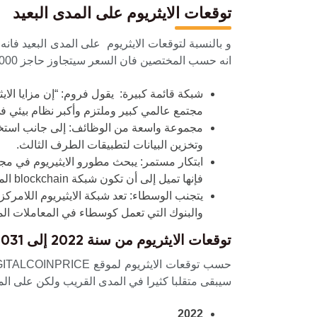
توقعات الايثريوم على المدى البعيد
و بالنسبة لتوقعات الايثريوم على المدى البعيد فا
انه حسب المختصين فان السعر سيتجاوز حاجز 10000 دولار عاجلا ام آجلا و ذلك راجع الى عدة عوامل اساسية و فوائد الايثيريوم من بينها:
شبكة قائمة كبيرة: يقول فروم: “إن مزايا الاي
مجتمع عالمي كبير وملتزم وأكبر نظام بيئي في blockchain والعملات المشفر
مجموعة واسعة من الوظائف: إلى جانب استخدامها
وتخزين البيانات لتطبيقات الطرف الثالث.
فإنها تميل إلى أن تكون شبكة blockchain المفضلة للتطبيقات اللامركزية الجديدة والمثيرة (والمحفوفة بالمخاطر في بعض الأحيان)”.
يتجنب الوسطاء: تعد شبكة الايثيريوم اللامرك
والبنوك التي تعمل كوسطاء في المعاملات الم
توقعات الايثريوم من سنة 2022 إلى 2031
سيبقى متقلبا كثيرا في المدى القريب ولكن على الم
2022