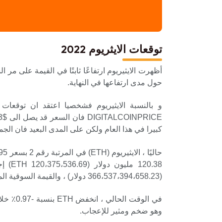
توقعات الايثريوم 2022
أظهرت الايثيريوم ارتفاعًا ثابتًا في القيمة على 
حول مدى ارتفاعها في النهاية.
كبيرا في هذا العام ولكن على المدى البعيد فان الجمي
(366،537،394،658.23 دولار) ، والقيمة السوقية المخففة بالكامل هي 366.54 مليار دولار (366،537،394،658.23 دولار).
وهو ضخم ومثير للإعجاب.