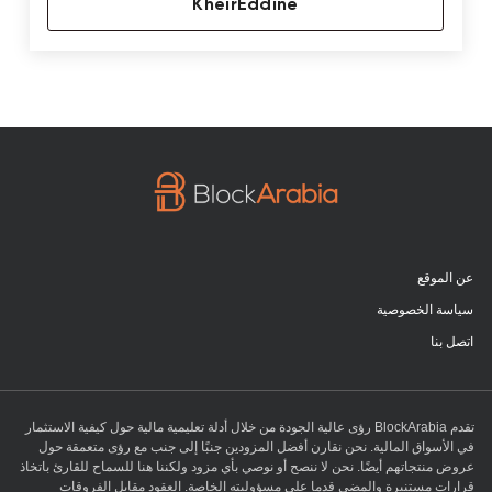
KheirEddine
عن الموقع
سياسة الخصوصية
اتصل بنا
تقدم BlockArabia رؤى عالية الجودة من خلال أدلة تعليمية مالية حول كيفية الاستثمار
في الأسواق المالية. نحن نقارن أفضل المزودين جنبًا إلى جنب مع رؤى متعمقة حول
عروض منتجاتهم أيضًا. نحن لا ننصح أو نوصي بأي مزود ولكننا هنا للسماح للقارئ باتخاذ
قرارات مستنيرة والمضي قدما على مسؤوليته الخاصة. العقود مقابل الفروقات