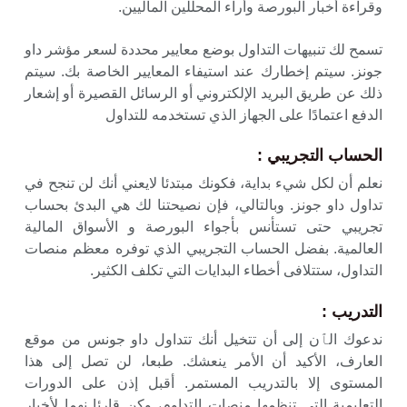
وقراءة أخبار البورصة وأراء المحللين الماليين.
تسمح لك تنبيهات التداول بوضع معايير محددة لسعر مؤشر داو
جونز. سيتم إخطارك عند استيفاء المعايير الخاصة بك. سيتم
ذلك عن طريق البريد الإلكتروني أو الرسائل القصيرة أو إشعار
الدفع اعتمادًا على الجهاز الذي تستخدمه للتداول
الحساب التجريبي :
نعلم أن لكل شيء بداية، فكونك مبتدئا لايعني أنك لن تنجح في
تداول داو جونز. وبالتالي، فإن نصيحتنا لك هي البدئ بحساب
تجريبي حتى تستأنس بأجواء البورصة و الأسواق المالية
العالمية. بفضل الحساب التجريبي الذي توفره معظم منصات
التداول، ستتلافى أخطاء البدايات التي تكلف الكثير.
التدريب
:
ندعوك الٱن إلى أن تتخيل أنك تتداول داو جونس من موقع
العارف، الأكيد أن الأمر ينعشك. طبعا، لن تصل إلى هذا
المستوى إلا بالتدريب المستمر. أقبل إذن على الدورات
التعليمية التي تنظمها منصات التداوم، وكن قارئا نهما لأخبار