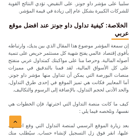
سلبيا على مؤشر داو جونز. على النقيض، تؤدي النتائج القوية
للشركات الكبيرة بشكل عام إلى زيادة في قيمة المؤشر.
الخلاصة:
كيفية
تداول
داو جونز عند افضل موقع
عربي
إن سمعة المؤشر موضوع هذا المقال الذي بين يديك، وارتباطه
بأقوى إقتصاد عالمي يفتح شهية كل مستثمر حريص على تنمية
أصوله المالية. وحرصا منا على مواكبتك كمتداول عربي منفتح
على كل الأسواق المالية، لقد قمنا بالتدقيق في مميزات
منصات البورصة التي يمكن أن تتداول منها مؤشر داو جونز.
أما المعايير فكانت هي تميز الموقع في إحدى طرق التداول،
والحد الأدنى لحجم التداول، بالإضافة إلى الرسوم والتكاليف.
كيف ما كانت منصة التداول التي اخترتها، فإن الخطوات هي
نفسها، ونلخصه فيما يلي :
بعد زيارة الموقع الرسمي لمنصة التداول التي وقع اختيارك
عليها، انقر فوق زل التسجيل لإنشاء حساب. سيُطلب منك