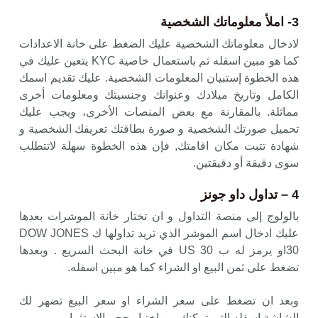
3- املأ معلوماتك الشخصية
لادخال معلوماتك الشخصية عليك الضغط على خانة الاعدادات
كما هو مبين اسفله ثم باستعمال خاصية KYC يتعين عليك في
هذه الخطوة إستبيان المعلومات الشخصية. عليك تقديم اسمك
الكامل وتاريخ ميلادك وعنوانك وجنسيتك ومعلومات أخرى
مماثلة. بالمقارنة مع بعض المنصات الأخرى، ويجب عليك
تحميل صورتك الشخصية و صورة بطاقتك تعريفك الشخصية و
شهادة تتبت مكان اقامتك, فإن هذه الخطوة سهلة لاتتطلب
سوى دقيقة أو دقيقتين.
4 – تداول داو جونز
بالولوج إلى منصة التداول و ان تختار خانة الموشرات بعدها
عليك ادخال اسم الموشر الذي تريد تداولها ك DOW JONES
30او يرمز له ب US 30 في خانة البحث السريع . وبعدها
تضغط على ثمن البيع او الشراء كما هو مبين اسفله.
وبعد ان تضغط على سعر الشراء او سعر البيع تضهر لك
الشاشة اسفله التي تمكنك من اختيار حجم الاستثمار.