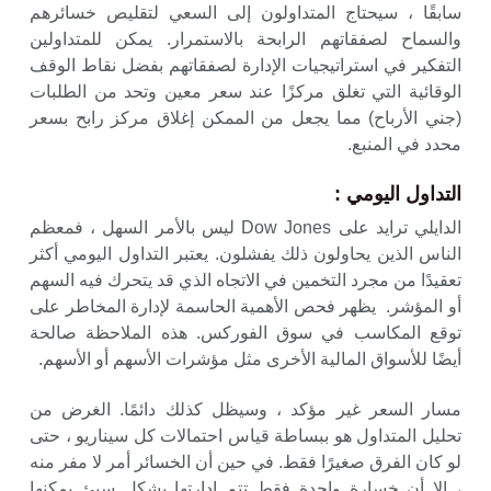
سابقًا ، سيحتاج المتداولون إلى السعي لتقليص خسائرهم
والسماح لصفقاتهم الرابحة بالاستمرار. يمكن للمتداولين
التفكير في استراتيجيات الإدارة لصفقاتهم بفضل نقاط الوقف
الوقائية التي تغلق مركزًا عند سعر معين وتحد من الطلبات
(جني الأرباح) مما يجعل من الممكن إغلاق مركز رابح بسعر
محدد في المنبع.
التداول اليومي :
الدايلي ترايد على Dow Jones ليس بالأمر السهل ، فمعظم
الناس الذين يحاولون ذلك يفشلون. يعتبر التداول اليومي أكثر
تعقيدًا من مجرد التخمين في الاتجاه الذي قد يتحرك فيه السهم
أو المؤشر. يظهر فحص الأهمية الحاسمة لإدارة المخاطر على
توقع المكاسب في سوق الفوركس. هذه الملاحظة صالحة
أيضًا للأسواق المالية الأخرى مثل مؤشرات الأسهم أو الأسهم.
مسار السعر غير مؤكد ، وسيظل كذلك دائمًا. الغرض من
تحليل المتداول هو ببساطة قياس احتمالات كل سيناريو ، حتى
لو كان الفرق صغيرًا فقط. في حين أن الخسائر أمر لا مفر منه
، إلا أن خسارة واحدة فقط تتم إدارتها بشكل سيئ يمكنها