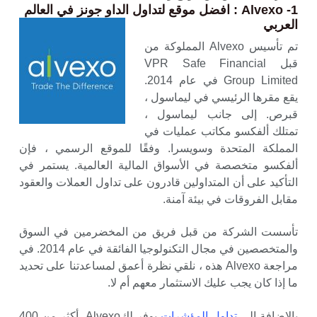
1- Alvexo : افضل موقع لتداول الداو جونز في العالم
العربي
تم تأسيس Alvexo المملوكة من
قبل VPR Safe Financial
Group Limited في عام 2014.
يقع مقرها الرئيسي في ليماسول ،
قبرص. إلى جانب ليماسول ،
تمتلك ألفكسو مكاتب عمليات في
المملكة المتحدة وسويسرا. وفقًا للموقع الرسمي ، فإن
ألفكسو متخصصة في الأسواق المالية العالمية. يستمر في
التأكيد على أن المتداولين قادرون على تداول العملات والعقود
مقابل الفروقات في بيئة آمنة.
تأسست الشركة من قبل فريق من المخضرمين في السوق
والمتخصصين في مجال التكنولوجيا الفائقة في عام 2014. في
مراجعة Alvexo هذه ، نلقي نظرة أعمق لمساعدتنا على تحديد
ما إذا كان يجب عليك الاستثمار معهم أم لا.
بالاضافة الى
تداول المؤشرات
يوفر لكAlvexo أكثر من 400