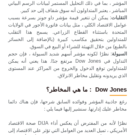
المؤشر ، بما في ذلك التحليل المستمر لبيانات الرسم البياني
المباشر ، يعتبر المتداولون أنه سوق شفاف إلى حد كبير.
التقلبات
: يمكن أن تتغير قيمة مؤشر داو جونز بسرعة بسبب
عوامل الاقتصاد الكلي ، مثل بيانات فاتورة الأجور في الولايات
المتحدة باستثناء القطاع الزراعي. يسمح هذا التقلب
للمتداولين بتحقيق مكاسب كبيرة (بالإضافة إلى الخسائر
بالطبع) من خلال التهيئة للشراء أو البيع في السوق.
السيولة
: نظرًا لكونه مؤشر أسهم شديد السيولة ، فإن حجم
التداول في Dow Jones مرتفع جدًا. هذا يعني أنه يمكن
للمتداولين توقع الدخول والخروج من المراكز عند المستوى
الذي يريدونه وتقليل مخاطر الانزلاق.
Dow Jones
: ما هي المخاطر؟
رغغ جاذبية المؤشر وفوائده السابق شرحها، فإن هناك دائما
مخاطر عليك إدارتها. سنشير إليها فيما يلي :
نظرًا لأنه من المفترض أن يعكس أداء DIJA صحة الاقتصاد
الأمريكي ، تميل العديد من العوامل التي تؤثر على الاقتصاد إلى