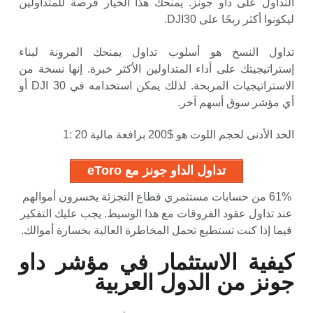
التداول على داو جونز. يمنحك هذا الخيار فرصة للمتداولين
ليكونوا أكثر ربحًا على DJI30.
تداول النسخ هو أسلوب تداول يمنحك المرونة لبناء
إستراتيجيتك على أداء المتداولين الأكثر خبرة. إنها نسخة من
الاستراتيجيات المربحة. لذلك يمكن استخدامه في DJI 30 أو
أي مؤشر سوق أسهم آخر.
الحد الأدنى لحجم اللوت هو $200 برافعة مالية 20 :1
تداول الداو جونز مع eToro
61% من حسابات مستثمري قطاع التجزئة يخسرون أموالهم
عند تداول عقود الفروقات مع هذا الوسيط. يجب عليك التفكير
فيما إذا كنت تستطيع تحمل المخاطرة العالية بخسارة أموالك.
كيفية الاستثمار في مؤشر داو
جونز من الدول العربية