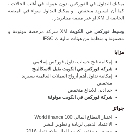
يمكنك التداول في الفوركس بدون عمولة في أغلب الحالات ،
كما أن السبريد منخفض ، و يمكنك التداول سواء في المنصة
الخاصة ل XM او عبر منصة ميتاتريدر .
وسيط فوركس في الكويث
XM شركة مرخصة موثوقة و
مضمونة و منظمة من هيئات مالية ك IFSC .
مزايا
إمكانية فتح حساب تداول فوركس إسلامي
شركة فوركس في الكويت تقبل الاسكالبنج
إمكانية تداول أهم أزواج العملات العالمية بسبريد
منخفض
حد ادنى للايداع منخفض
شركة فوركس في الكويت موثوقة
جوائز
اختيار القطاع المالي 100 World finance
الاعتماد الذهبي لريادة و تطوير البشر
معرض و مؤتمر اكسبو للمال والاستثمار 2016