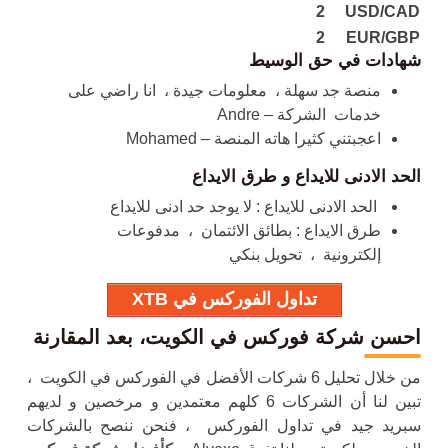
2
USD/CAD
2
EUR/GBP
شهادات في حق الوسيط
منصة جد سهلة
، معلومات جيدة ، انا راضي على
خدمات الشركة – Andre
اعجبتني كثيرا هاته المنصة – Mohamed
الحد الادنى للايداع و طرق الايداع
الحد الادنى للايداع : لا يوجد حد ادنى للايداع
طرق الايداع : بطائق الائتمان ، مدفوعات
إلكترونية ، تحويل بنكي
تداول الفوركس في XTB
احسن شركة فوركس في الكويت، بعد المقارنة
من خلال تحليل 6 شركات الأفضل في الفوركس في الكويت ،
تبين لنا أن الشركات 6 كلهم معتمدين و مرخصين و لديهم
سبريد جيد في تداول الفوركس ، فنحن ننصح بالشركات