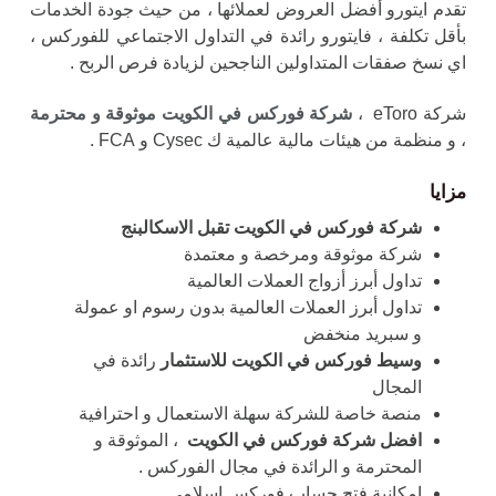
تقدم ايتورو أفضل العروض لعملائها ، من حيث جودة الخدمات
بأقل تكلفة ، فايتورو رائدة في التداول الاجتماعي للفوركس ،
اي نسخ صفقات المتداولين الناجحين لزيادة فرص الربح .
شركة eToro ،
شركة فوركس في الكويت موثوقة و محترمة
، و منظمة من هيئات مالية عالمية ك Cysec و FCA .
مزايا
شركة فوركس في الكويت تقبل الاسكالبنج
شركة موثوقة ومرخصة و معتمدة
تداول أبرز أزواج العملات العالمية
تداول أبرز العملات العالمية بدون رسوم او عمولة
و سبريد منخفض
وسيط
فوركس في الكويت للاستثمار
رائدة في
المجال
منصة خاصة للشركة سهلة الاستعمال و احترافية
افضل شركة فوركس في الكويت
، الموثوقة و
المحترمة و الرائدة في مجال الفوركس .
إمكانية فتح حساب فوركس إسلامي