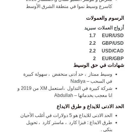
كاسرع وسيط نموا في منطقة الشرق الأوسط
الرسوم والعمولات
أزواج العملات
سبريد
1.7
EUR/USD
2.2
GBP/USD
2.2
USD/CAD
2
EUR/GBP
شهادات في حق الوسيط
وسيط ممتاز
، حد أدنى منخفض ، سهولة كبيرة
في السحب – Nadiya
شركة كبيرة في التداول ،استعمل XM من 2019 و
انا معجب بخدماتها – Abdullah
الحد الادنى للايداع و طرق الايداع
الحد الادنى للايداع هو 5 دولارات في أغلب الأحيان
طرق الايداع : فيزا كارد ، ماستر كارد ، تحويل
بنكي .