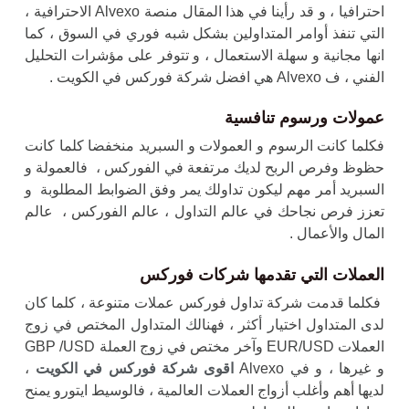
احترافيا ، و قد رأينا في هذا المقال منصة Alvexo الاحترافية ،
التي تنفذ أوامر المتداولين بشكل شبه فوري في السوق ، كما
انها مجانية و سهلة الاستعمال ، و تتوفر على مؤشرات التحليل
الفني ، ف Alvexo هي افضل شركة فوركس في الكويت .
عمولات ورسوم تنافسية
فكلما كانت الرسوم و العمولات و السبريد منخفضا كلما كانت
حظوظ وفرص الربح لديك مرتفعة في الفوركس ، فالعمولة و
السبريد أمر مهم ليكون تداولك يمر وفق الضوابط المطلوبة و
تعزز فرص نجاحك في عالم التداول ، عالم الفوركس ، عالم
المال والأعمال .
العملات التي تقدمها
شركات
فوركس
فكلما قدمت شركة تداول فوركس عملات متنوعة ، كلما كان
لدى المتداول اختيار أكثر ، فهنالك المتداول المختص في زوج
العملات EUR/USD وآخر مختص في زوج العملة GBP /USD
و غيرها ، و في Alvexo
اقوى شركة فوركس
في الكويت
،
لديها أهم وأغلب أزواج العملات العالمية ، فالوسيط ايتورو يمنح