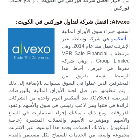
من اختيار
افضل شركة فوركس في الكويت
، و فتح حساب
فوركس .
Alvexo: افضل شركة لتداول فوركس في الكويت:
أسسها خبراء سوق الأوراق المالية
،
ألفكسو
هي شركة وساطة عبر
الإنترنت تعمل منذ عام 2014. وهي
مرتبطة بـ VPR Safe Financial
Group Limited ، وهي شركة
مقرها في قبرص. أحاط هذا
الوسيط نفسه بفريق من
المحترفين الذين عملوا في السوق لسنوات. بالإضافة إلى ذلك
، يتم تنظيمها من قبل لجنة الأوراق المالية والبورصات
القبرصية (CySec). تعد ألفكسو اليوم واحدة من الشركات
الرائدة في فئتها وهي لاعب رئيسي في سوق والأسهم وعقود
الفروقات. ومع ذلك ، يمكنك إجراء استثمارات في السلع
والأسهم ومؤشرات الأسهم والعملات المشفرة (خاصة
البيتكوين) ، وكذلك العملات. يجمع هذا الوسيط عبر الإنترنت
مجموعة واسعة من الخدمات للسماح لكل مستثمر بالقيام