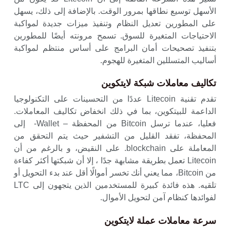
الأسهل توسيع نطاقها بمرور الوقت. بالإضافة إلى ذلك، يسهل
على المطورين تعديل النظام وتنفيذ ميزات جديدة لمواكبة
الاحتياجات المتغيرة للسوق. تسمح مرونته أيضًا للمطورين
بتنفيذ تصحيحات أمان البرامج على أساس منتظم لمواكبة
أساليب المتسللين المتغيرة للهجوم.
تكاليف معاملات شبكة لايتكوين
تقدم تقنية Litecoin عددًا من التحسينات على التكنولوجيا
الداعمة للبيتكوين، بما في ذلك انخفاض تكاليف المعاملات.
فعليا، عندما ترسل Bitcoin من المحفظة – Wallet- إلى
المحفظة، تفقد القليل من التشفير حيث يتم التحقق من
المعاملة على blockchain. على النقيض، و بالرغم من أن
Litecoin تعمل بطريقة مشابهة جدًا ، إلا أن شبكتها أكثر كفاءة
من Bitcoin، مما يعني أنك تخسر أموالًا أقل عند بدء التحويل أو
تلقيه. هذه فائدة كبيرة للمستخدمين الذين يتجهون إلى LTC
لفوائدها كنظام آمن لتحويل الأموال.
سرعة معاملات عملة لايتكوين