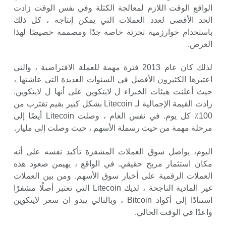
الواقع الوقت اللازم لمعالجة الكتلة وفي نفس الوقت زادت
الحد الأقصى لعدد العملات التي يمكن إنتاجه ، كل ذلك
باستخدام خوارزمية تجزئة خاصة جدًا ومصممة خصيصًا لهذا
الغرض.
لذلك كان عام 2013 فترة مهمة للعملة الافتراضية ، والتي
اعتبرها الكثيرون الأفضل في السنوات العديدة التي عاشتها ،
حيث أعلنت هيئات الخبراء ل لايتكوين على أنها ل لايتكوين.
زادت القيمة الإجمالية لـ Litecoin بشكل كبير بقيم تقترب من
100٪ كل يوم. في نفس العام ، وصلت Litecoin أيضًا إلى
مرحلة مهمة من حيث رسملة الأسهم ، حيث وصلت إلى مليار.
اليوم، يواصل سوق العملات المشفرة تأكيد نفسه على أنه
مكان استثمار مربح حقيقي. في الواقع ، يهيمن صعود هذه
العملات الرقمية على أخبار سوق الأسهم. ومن بين العملات
غير المادية الناجحة ، لديك Litecoin التي تعتبر أصلًا مشفرًا
استنادًا إلى أكواد Bitcoin ، وبالتالي يبدو ان سعر لايتكوين
واعدًا في الوقت الحالي.