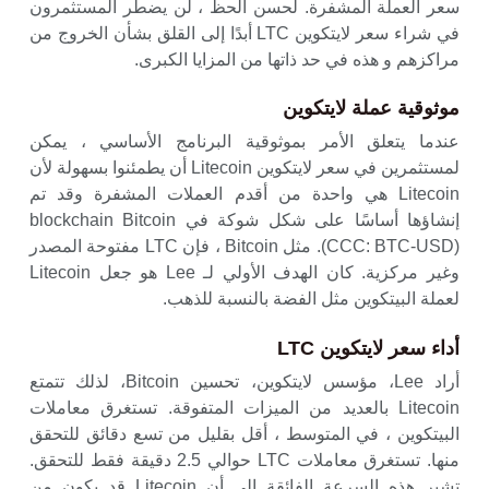
سعر العملة المشفرة. لحسن الحظ ، لن يضطر المستثمرون
في شراء سعر لايتكوين LTC أبدًا إلى القلق بشأن الخروج من
مراكزهم و هذه في حد ذاتها من المزايا الكبرى.
موثوقية عملة لايتكوين
عندما يتعلق الأمر بموثوقية البرنامج الأساسي ، يمكن
لمستثمرين في سعر لايتكوين Litecoin أن يطمئنوا بسهولة لأن
Litecoin هي واحدة من أقدم العملات المشفرة وقد تم
إنشاؤها أساسًا على شكل شوكة في blockchain Bitcoin
(CCC: BTC-USD). مثل Bitcoin ، فإن LTC مفتوحة المصدر
وغير مركزية. كان الهدف الأولي لـ Lee هو جعل Litecoin
لعملة البيتكوين مثل الفضة بالنسبة للذهب.
أداء سعر لايتكوين LTC
أراد Lee، مؤسس لايتكوين، تحسين Bitcoin، لذلك تتمتع
Litecoin بالعديد من الميزات المتفوقة. تستغرق معاملات
البيتكوين ، في المتوسط ​​، أقل بقليل من تسع دقائق للتحقق
منها. تستغرق معاملات LTC حوالي 2.5 دقيقة فقط للتحقق.
تشير هذه السرعة الفائقة إلى أن Litecoin قد يكون من