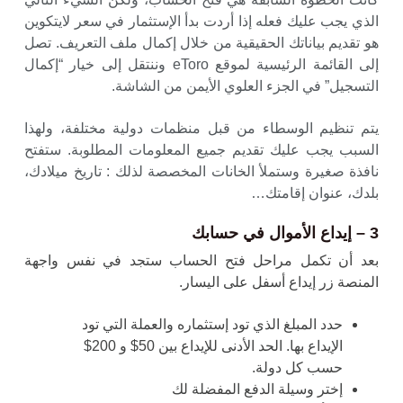
الذي يجب عليك فعله إذا أردت بدأ الإستثمار في سعر لايتكوين
هو تقديم بياناتك الحقيقية من خلال إكمال ملف التعريف. تصل
إلى القائمة الرئيسية لموقع eToro وننتقل إلى خيار “إكمال
التسجيل” في الجزء العلوي الأيمن من الشاشة.
يتم تنظيم الوسطاء من قبل منظمات دولية مختلفة، ولهذا
السبب يجب عليك تقديم جميع المعلومات المطلوبة. ستفتح
نافذة صغيرة وستملأ الخانات المخصصة لذلك : تاريخ ميلادك،
بلدك، عنوان إقامتك…
3 – إيداع الأموال في حسابك
بعد أن تكمل مراحل فتح الحساب ستجد في نفس واجهة
المنصة زر إيداع أسفل على اليسار.
حدد المبلغ الذي تود إستثماره والعملة التي تود
الإيداع بها. الحد الأدنى للإيداع بين 50$ و 200$
حسب كل دولة.
إختر وسيلة الدفع المفضلة لك