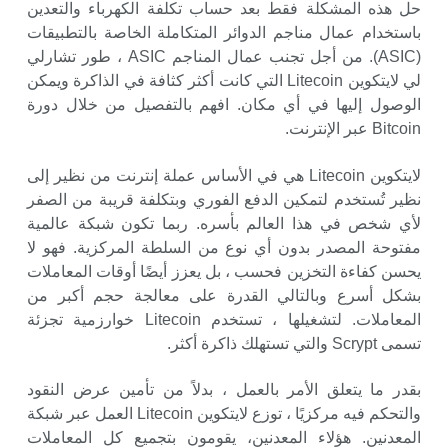
حل هذه المشكلة فقط بعد حساب تكلفة الكهرباء والتعدين
باستخدام عمال مناجم الدوائر المتكاملة الخاصة بالتطبيقات
(ASIC). من أجل تجنب عمال المناجم ASIC ، طور تشارلي
لي لايتكوين Litecoin التي كانت أكثر كثافة في الذاكرة ويمكن
الوصول إليها في أي مكان. افهم بالتفصيل من خلال دورة
Bitcoin عبر الإنترنت.
لايتكوين Litecoin هي في الأساس عملة إنترنت من نظير إلى
نظير تُستخدم لتمكين الدفع الفوري وبتكلفة قريبة من الصفر
لأي شخص في هذا العالم بأسره. ربما تكون شبكة عالمية
مفتوحة المصدر بدون أي نوع من السلطة المركزية. فهو لا
يحسن كفاءة التخزين فحسب ، بل يعزز أيضًا أوقات المعاملات
بشكل أسرع وبالتالي القدرة على معالجة حجم أكبر من
المعاملات. لتشغيلها ، تستخدم Litecoin خوارزمية تجزئة
تسمى Scrypt والتي تستهلك ذاكرة أكثر.
بقدر ما يتعلق الأمر بالعمل ، بدلاً من تأمين عرض النقود
والتحكم فيه مركزيًا ، توزع لايتكوين Litecoin العمل عبر شبكة
المعدنين. هؤلاء المعدنين، يقومون بتجميع كل المعاملات