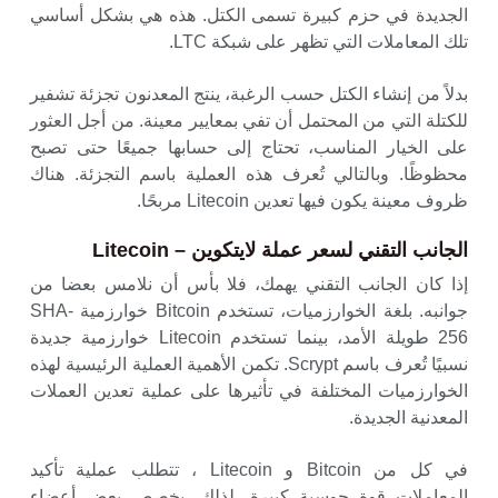
الجديدة في حزم كبيرة تسمى الكتل. هذه هي بشكل أساسي
تلك المعاملات التي تظهر على شبكة LTC.
بدلاً من إنشاء الكتل حسب الرغبة، ينتج المعدنون تجزئة تشفير
للكتلة التي من المحتمل أن تفي بمعايير معينة. من أجل العثور
على الخيار المناسب، تحتاج إلى حسابها جميعًا حتى تصبح
محظوظًا. وبالتالي تُعرف هذه العملية باسم التجزئة. هناك
ظروف معينة يكون فيها تعدين Litecoin مربحًا.
الجانب التقني لسعر عملة لايتكوين – Litecoin
إذا كان الجانب التقني يهمك، فلا بأس أن نلامس بعضا من
جوانبه. بلغة الخوارزميات، تستخدم Bitcoin خوارزمية SHA-
256 طويلة الأمد، بينما تستخدم Litecoin خوارزمية جديدة
نسبيًا تُعرف باسم Scrypt. تكمن الأهمية العملية الرئيسية لهذه
الخوارزميات المختلفة في تأثيرها على عملية تعدين العملات
المعدنية الجديدة.
في كل من Bitcoin و Litecoin ، تتطلب عملية تأكيد
المعاملات قوة حوسبة كبيرة. لذلك، يخصص بعض أعضاء