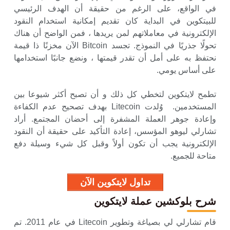
في الواقع، على الرغم من حقيقة أن الهدف الرئيسي
للبيتكوين في البداية كان تقديم إمكانية استخدام النقود
الإلكترونية في معاملاتهم لمن يريدها ، فمن الواضح أن هناك
تحولًا جذريًا في النموذج. تجسد Bitcoin الآن مخزنًا ذا قيمة
نحتفظ به على أمل أن تقدر قيمتها ، ونضع جانبًا استخدامها
على أساس يومي.
تطمح لايتكوين لتخطي كل ذلك و أن تصبح أكثر شيوعا بين
المستخدمين. وُلدت Litecoin بهدف تصحيح عدم الكفاءة
وإعادة جوهر العملة المشفرة إلى أحضان المجتمع. أراد
تشارلي ليوهو المؤسس، إعادة التأكيد على حقيقة أن النقود
الإلكترونية يجب أن تكون أولاً وقبل كل شيء وسيلة دفع
متاحة للجميع.
تداول لايتكوين الآن
شرح بلوكشين عملة لايتكوين
قام تشارلي لي بصياغة وتطوير Litecoin في عام 2011. تم