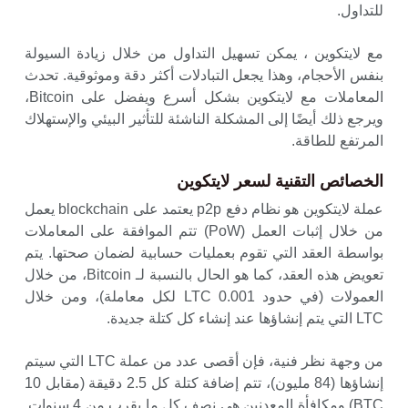
للتداول.
مع لايتكوين ، يمكن تسهيل التداول من خلال زيادة السيولة
بنفس الأحجام، وهذا يجعل التبادلات أكثر دقة وموثوقية. تحدث
المعاملات مع لايتكوين بشكل أسرع ويفضل على Bitcoin،
ويرجع ذلك أيضًا إلى المشكلة الناشئة للتأثير البيئي والإستهلاك
المرتفع للطاقة.
الخصائص التقنية لسعر لايتكوين
عملة لايتكوين هو نظام دفع p2p يعتمد على blockchain يعمل
من خلال إثبات العمل (PoW) تتم الموافقة على المعاملات
بواسطة العقد التي تقوم بعمليات حسابية لضمان صحتها. يتم
تعويض هذه العقد، كما هو الحال بالنسبة لـ Bitcoin، من خلال
العمولات (في حدود 0.001 LTC لكل معاملة)، ومن خلال
LTC التي يتم إنشاؤها عند إنشاء كل كتلة جديدة.
من وجهة نظر فنية، فإن أقصى عدد من عملة LTC التي سيتم
إنشاؤها (84 مليون)، تتم إضافة كتلة كل 2.5 دقيقة (مقابل 10
BTC) ومكافأة المعدنين هي نصف كل ما يقرب من 4 سنوات.