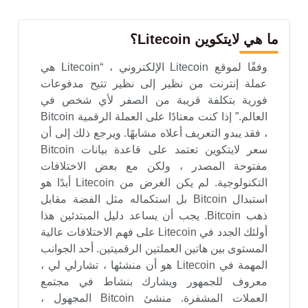
ما هي لايتكوين Litecoin؟
وفقًا لموقع Litecoin الإلكتروني ، “Litecoin هي
عملة إنترنت من نظير إلى نظير تتيح مدفوعات
فورية بتكلفة قريبة من الصفر لأي شخص في
العالم.” إذا كنت معتادًا على العملة الرقمية Bitcoin
، فقد يبدو التعريف أعلاه مشابهًا. ويرجع ذلك إلى أن
سعر لايتكوين تعتمد على قاعدة بيانات Bitcoin
مفتوحة المصدر ، ولكن مع بعض الاختلافات
التكنولوجية. لم يكن الغرض من Litecoin أبدًا هو
استبدال Bitcoin بل استكماله مثل الفضة مقابل
ذهب Bitcoin. يجب أن يساعد دليل المبتدئين هذا
أولئك الجدد في Litecoin على فهم الاختلافات عالية
المستوى بين هاتين العملتين الرقميتين. أحد الجوانب
المهمة في Litecoin هو أن منشئها ، تشارلي لي ،
معروف للجمهور ويشارك بنشاط في مجتمع
العملات المشفرة. منشئ Bitcoin المجهول ،