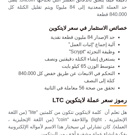
حد العملة المعدنية إلى 84 مليونًا ويتم تقليل الكتلة كل
840.000 قطعة
خصائص الاستثمار في سعر لايتكوين
حد الإصدار 84 مليون قطعة نقدية
آلية إجماع “إثبات العمل”
وظيفة التجزئة “Scrypt”
يستغرق إنشاء الكتلة دقيقتين ونصف
متوسط ​​الوزن 65 كيلو بايت
التحكم في الانبعاث عن طريق خفض كل 840.000
كتلة إلى النصف
تحقق من صحة 56 معاملة في الثانية
رموز سعر عملة لايتكوين LTC
هل تعلم أن كلمة لايتكوين تتكون من كلمتين “lite” (من اللغة
الإنجليزية ، light) واللاحقة “coin” (من اللغة الإنجليزية ،
العملة). كان تشارلي لي سيختار هذا الاسم لأمواله الإلكترونية
بفكرة إنشاء عملة مشفرة أخف من البيتكوين.