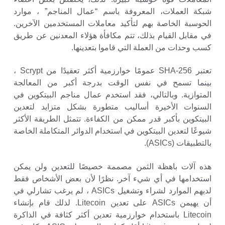
شبكة العملات، المعروفة باسم “عمال المناجم” ، موارد
الحوسبة الخاصة بهم لتأكيد معاملات المستخدمين الآخرين.
في مقابل القيام بذلك، تتم مكافأة هؤلاء المعدنين عن طريق
كسب وحدات من العملة التي قاموا بتعدينها.
تعتبر SHA-256 عمومًا خوارزمية أكثر تعقيدًا من Scrypt ،
بينما تسمح في نفس الوقت بدرجة أكبر من المعالجة
المتوازية. وبالتالي، فقد استخدم عمال مناجم البيتكوين في
السنوات الأخيرة أساليب متطورة بشكل متزايد لتعدين
البيتكوين بأكبر قدر ممكن من الكفاءة. تتمثل الطريقة الأكثر
شيوعًا لتعدين البيتكوين في استخدام الدوائر المتكاملة الخاصة
بالتطبيقات (ASICs).
هذه آلات باهظة الثمن مصممة خصيصًا للتعدين ولن يمكن
استخدامها في أي شيء آخر. نظرًا لأن بعض الأشخاص فقط
لديهم الموارد لشراء وتشغيل ASICs ، لم يرغب تشارلي في
أن يهيمن ASICs على تعدين Litecoin. لذلك قام بإنشاء
Litecoin باستخدام خوارزمية تعدين أكثر كثافة في الذاكرة