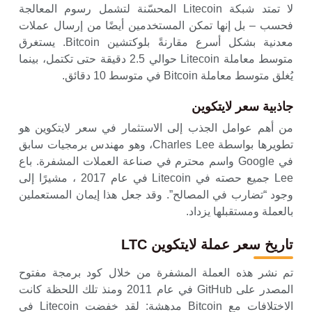
لا تمتد شبكة Litecoin المحسّنة لتشمل رسوم المعالجة
فحسب – بل إنها تمكن المستخدمين أيضًا من إرسال عملات
معدنية بشكل أسرع مقارنةً بلوكتشين Bitcoin. يستغرق
متوسط ​​معاملة Litecoin حوالي 2.5 دقيقة حتى تكتمل، بينما
يُغلق متوسط ​​معاملة Bitcoin في متوسط ​​10 دقائق.
جاذبية سعر لايتكوين
من أهم عوامل الجذب إلى الاستثمار في سعر لايتكوين هو
تطويرها بواسطة Charles Lee، وهو مهندس برمجيات سابق
في Google واسم محترم في صناعة العملات المشفرة. باع
Lee جميع حصته في Litecoin في عام 2017 ، مشيرًا إلى
وجود “تضارب في المصالح”. وقد جعل هذا إيمان المستعملين
بالعملة ومستقبلها يزداد.
تاريخ سعر عملة لايتكوين LTC
تم نشر هذه العملة المشفرة من خلال كود برمجة مفتوح
المصدر على GitHub في عام 2011 ومنذ تلك اللحظة كانت
الاختلافات مع Bitcoin مدهشة: لقد خفضت Litecoin في