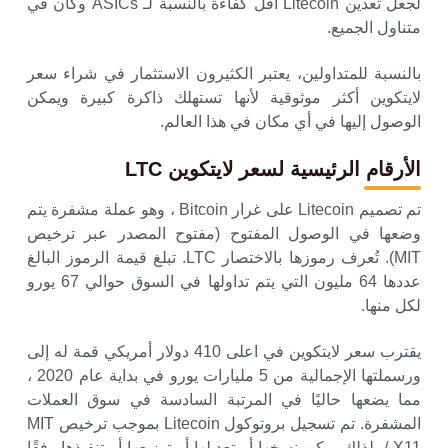
لجعل تعدين Litecoin أقل كفاءة بالنسبة لـ ASICs وكان في
متناول الجميع.
بالنسبة للمتداولين، يعتبر الكثيرون الاستثمار في شراء سعر
لايتكوين أكثر موثوقية لأنها تستهلك ذاكرة كبيرة ويمكن
الوصول إليها في أي مكان في هذا العالم.
الأرقام الرئيسية لسعر لايتكوين LTC
تم تصميم Litecoin على غرار Bitcoin ، وهو عملة مشفرة يتم
وضعها في الوصول المفتوح (مفتوح المصدر عبر ترخيص
MIT). تُعرف رموزها بالاختصار LTC. تبلغ قيمة الرموز البالغ
عددها 64 مليون التي يتم تداولها في السوق حوالي 67 يورو
لكل منها.
يقترب سعر لايتكوين في اعلى 410 دولار أمريكي قمة له إلى
ورسملتها الإجمالية من 5 مليارات يورو في بداية عام 2020 ،
مما يضعها حاليًا في المرتبة السادسة في سوق العملات
المشفرة. تم تسجيل بروتوكول Litecoin بموجب ترخيص MIT
/ X11. لذلك يمكن نسخها أو تعديلها أو توزيعها أو تنفيذها وفقًا