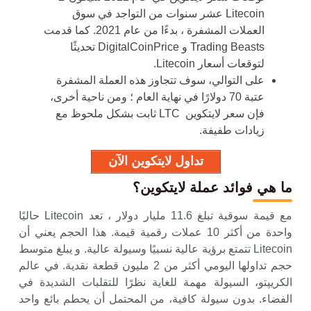
Litecoin عشر سنوات من التواجد في سوق
العملات المشفرة ، بدءًا من عام 2021. كما قدمت
Trading Beasts و DigitalCoinPrice تحديثًا
لتوقعات أسعار Litecoin.
على التوالي، سوف تتجاوز هذه العملة المشفرة
عتبة 70 دولارًا في نهاية العام ؛ ومن ناحية أخرى،
فإن سعر لايتكوين LTC ثابت بشكل ملحوظ مع
زيادات طفيفة.
تداول لايتكوين الآن
ما هي فوائد عملة لايتكوين؟
مع قيمة سوقية تبلغ 11.6 مليار دولار ، تعد Litecoin حاليًا
واحدة من أكثر 10 عملات رقمية قيمة. هذا الحجم يعني أن
Litecoin تتمتع برؤية عالية نسبيًا وسيولة عالية. و يبلغ متوسط
​​حجم تداولها اليومي أكثر من 2 مليون قطعة نقدية. في عالم
الكريپتو، السيولة مهمة للغاية نظرًا للتقلبات الشديدة في
الفضاء. بدون سيولة كافية، من المحتمل أن يحطم بائع واحد