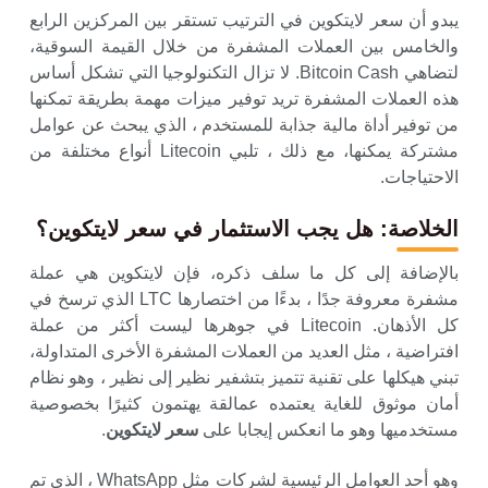
يبدو أن سعر لايتكوين في الترتيب تستقر بين المركزين الرابع
والخامس بين العملات المشفرة من خلال القيمة السوقية،
لتضاهي Bitcoin Cash. لا تزال التكنولوجيا التي تشكل أساس
هذه العملات المشفرة تريد توفير ميزات مهمة بطريقة تمكنها
من توفير أداة مالية جذابة للمستخدم ، الذي يبحث عن عوامل
مشتركة يمكنها، مع ذلك ، تلبي Litecoin أنواع مختلفة من
الاحتياجات.
الخلاصة: هل يجب الاستثمار في سعر لايتكوين؟
بالإضافة إلى كل ما سلف ذكره، فإن لايتكوين هي عملة
مشفرة معروفة جدًا ، بدءًا من اختصارها LTC الذي ترسخ في
كل الأذهان. Litecoin في جوهرها ليست أكثر من عملة
افتراضية ، مثل العديد من العملات المشفرة الأخرى المتداولة،
تبني هيكلها على تقنية تتميز بتشفير نظير إلى نظير ، وهو نظام
أمان موثوق للغاية يعتمده عمالقة يهتمون كثيرًا بخصوصية
مستخدميها وهو ما انعكس إيجابا على
سعر لايتكوين
.
وهو أحد العوامل الرئيسية لشركات مثل WhatsApp ، الذي تم