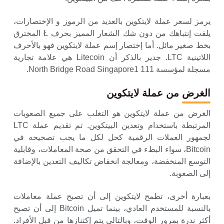
يرمز لسعر عملة لايتكوين بالعديد من الرموز و الإختصارات،
يلفت إنتباهك من دون شك الشعار المميز بحرف Ł المخترق
بخط صغير مائل. أما إختصار إسم عملة لايتكوين فهو بالأحرف
اللاتينية LTC. جدير بالذكر أن Litecoin هي علامة تجارية
مسجلة لمؤسسة 111 North Bridge Road Singapore1.
الغرض من عملة لايتكوين
الغرض من عملة لايتكوين هو التغلب على جميع الصعوبات
المرتبطة باستخدام وتعدين البيتكوين. تم تقديم عملة LTC
لجمهور العملات الرقمية كحل لكل ما يجب تصحيحه في
Bitcoin، سواء البطء في التحقق من صحة المعاملات، وقابلية
التوسع المنخفضة، ومعالجة انخفاض تكاليف التعدين بالإضافة
إلى الصعوبة.
بعبارة أخرى، تطمح لايتكوين إلى أن تصبح عملة معاملات
بالنسبة للمستخدم العادي، بينما تميل Bitcoin إلى أن تصبح
أكثر ندرة بمرور الوقت، وبالتالي يتم إكتنازها من قبل الأفراد.