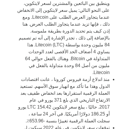
وينطبق بين البائعين والمشترين لسعر لايتكوين،
على النحو التالي: يميل سعر لايتكوين إلى الانخفاض
عندما يتجاوز العرض الطلب على Litecoin. ومع
ذلك ، فإنها تزيد عندما يتجاوز الطلب العرض. هنا
إذن كيف يتم تحديد الدورة بطريقة ملموسة.
بالإضافة إلى ذلك ، تجدر الإشارة إلى أنه تم تصميم
84 مليون وحدة بواسطة Litecoin (LTC). هذا
يساوي 4 أضعاف الحد الأقصى لعدد الوحدات
المتداولة في Bitcoin. وهناك بالفعل حوالي 64
مليون من أصل 84 وحدة متداولة بالفعل في
Litecoin.
منذ اندلاع أزمة فيروس كورونا ، عانت اقتصادات
الدول وهذا ما تأكد مع انهيار سوق الأسهم. تستعيد
العملة الرقمية استقرارها بعد انخفاض طفيف بعد
الارتفاع التاريخي الذي بلغ 371 يورو في عام
2017. حاليًا ، يبلغ سعر لايتكوين LTC 154.42 يورو
أو 186.25 دولارًا أمريكيًا. في آخر 24 ساعة ،
سجلت العملة الرقمية تغييرًا بنسبة -653.96٪.
توقعات سعر لايتكوين في عام 2022 سيكون لـ