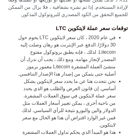
لإرادة المستخدم. إذا تم نشره بشفافية ، فلا يزال من الممكن
للجميع التحقق من الكود المصدري للبروتوكول المذكور.
توقعات سعر عملة لايتكوين LTC
في عام 2020 ، كان سعر لايتكوين LTC يحوم حول
30 دولارًا. الدفع عبر الإنترنت هو رهان وصلت إليه
Litecoin. لذلك ، فإنه يطبق بروتوكول مفتوح
المصدر لإنجاز مهامه. ومع ذلك ، يجب أن ندرك أن
منشئ العملة المشفرة Litecoin مغمور برموز
أصلية حتى يتمكن من إصدار هذا الإصدار التنافسي.
نحن نتحدث هنا عن ما يحدد سعر لايتكوين بشكل
أساسي. إن قانون العرض والطلب هو الذي يحدد
سعر عملة لايتكوين في سوق العملات المشفرة.
من ناحية أخرى ، يمكن تغيير أسعار العملات مثل
الدولار والين واليورو نتيجة للرأي السياسي. لذلك
فمن غير الوارد افتراض أن هذا هو الحال مع سعر
لايتكوين.
هذا هو المبدأ الذي يحكم تداول العملات المشفرة