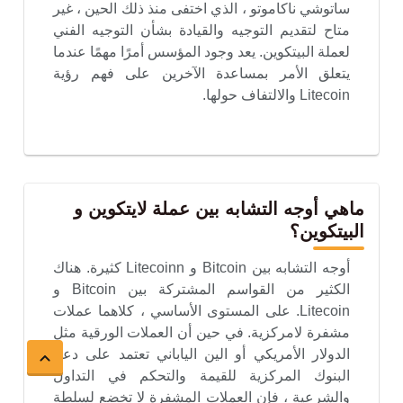
ساتوشي ناكاموتو ، الذي اختفى منذ ذلك الحين ، غير
متاح لتقديم التوجيه والقيادة بشأن التوجيه الفني
لعملة البيتكوين. يعد وجود المؤسس أمرًا مهمًا عندما
يتعلق الأمر بمساعدة الآخرين على فهم رؤية
Litecoin والالتفاف حولها.
ماهي أوجه التشابه بين عملة لايتكوين و
البيتكوين؟
أوجه التشابه بين Bitcoin و Litecoinn كثيرة. هناك
الكثير من القواسم المشتركة بين Bitcoin و
Litecoin. على المستوى الأساسي ، كلاهما عملات
مشفرة لامركزية. في حين أن العملات الورقية مثل
الدولار الأمريكي أو الين الياباني تعتمد على دعم
البنوك المركزية للقيمة والتحكم في التداول
والشرعية ، فإن العملات المشفرة لا تخضع لسلطة