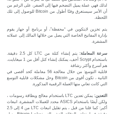
لذلك فهي عملة يميل التضخم فيها إلى الصفر، على الرغم من
أن الأمر سيستغرق وقتًا أطول من Bitcoin للوصول إلى تلك
اللحظة.
يتم تخزين لايتكوين في “محفظة”، أو برنامج أو جهاز يقوم
بإدارة المفاتيح الخاصة التي يصل من خلالها المالك إلى عملاته
المشفرة.
سرعة المعاملة:
يتم إنشاء كتلة من LTC كل 2.5 دقيقة.
باستخدام Scrypt أخف، يمكنك إنشاء كتل أقل من 1 ميغابايت.
هم أسرع وأكثر رشاقة
قابلية التوسع: من خلال معالجة 56 معاملة كحد أقصى في
الثانية ، تكون أقوى من Bitcoin وحل مشكلات قابلية التوسع
التي كانت تعاني منها العملة الرقمية المذكورة.
التعدين:
يمكن تعدين LTC باستخدام معالج وبطاقة رسومات ،
ولكن أيضًا باستخدام ASICS محدد للعملات المشفرة. انبعاث
أكبر: كما قلنا من قبل ، يتم تقليل انبعاث LTC من 4 إلى 2.5
دقيقة فيما يتعلق بالدقائق العشر التي تحتاجها Bitcoin. يصل