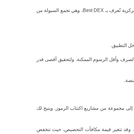
وفي جوهرها الوظيفي، تمكنك المحفظة من شراء، وبيع، وتخزين، وتداول، وتحصيص العملات الرقمية من خلال بورصة لامركزية تُعرف بـ Best DEX، وهي تجمع السيولة من
Best حصول المستخدمين على أفضل أسعار الصرف وأقل الرسوم الممكنة. ولتحقيق أقصى قدر
ّه يمكنك الوصول إلى مجموعة من مشاريع اكتتاب الرموز. ويتيح لك
وتشمل خيارات التحصيص رموز Solaxy، وBTC Bull Token، وMIND of Pepe، إضافة إلى رمز المحفظة Best Wallet. وقد تتغير قيمة مكافآت التحصيص، حيث تنخفض