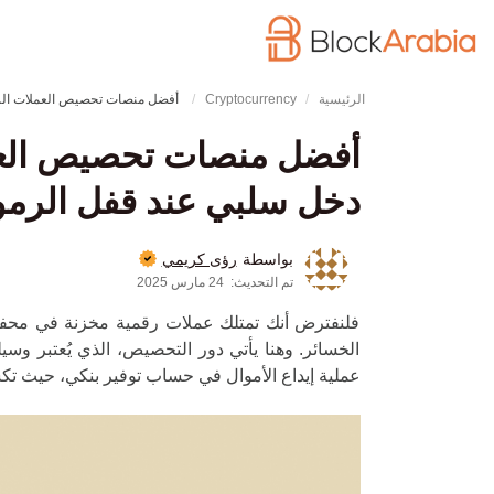
الرئيسية
Cryptocurrency
أفضل منصات تحصيص العملات الرقمية في [cur_year] ـ مواقع تتيح لك الاستفادة من
دخل سلبي عند قفل الرمو
رؤى كريمي
بواسطة
تم التحديث:
24 مارس 2025
فلنفترض أنك تمتلك عملات رقمية مخزنة في محفظتك
الخسائر. وهنا يأتي دور التحصيص، الذي يُعتبر و
عملية إيداع الأموال في حساب توفير بنكي، حيث ت