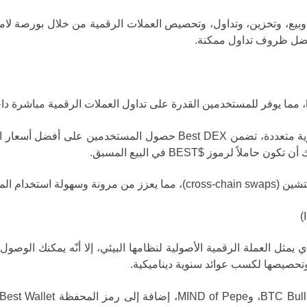
ومن خلال تجميع السيولة من منصات تبادل لامركزية متعددة، تضمن  DEX
 لرموز $BEST في البيع المسبق.
ستخدام المنصة.
فظة Best Wallet رمز $BEST، والذي يمثل العملة الرقمية الأصولية لنظامها البيئي، إلا أن
 وتحصيصها لكسب عوائد سنوية ديناميكية.