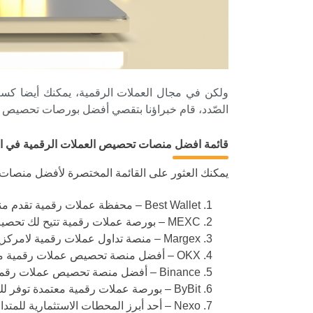
ولكن في مجال العملات الرقمية، يمكنك أيضا ك
الصّدد، قام خبراؤنا بتقصي أفضل بورصات تحصيص ال
قائمة افضل منصات تحصيص العملات الرقمية في ال
يمكنك العثور على القائمة المختصرة لأفضل منصات 
Best Wallet – محفظة عملات رقمية تقدم منصة BEST Dex لتداول وتحصيص العملات الرقمية الناشئة
MEXC – بورصة عملات رقمية تتيح لك تحصيص الرموز لكسب مكافآت سلبية
Margex – منصة تداول عملات رقمية لامركزية من خيارات تحصيص متعددة
OKX – أفضل منصة تحصيص عملات رقمية من حيث خيارات القفل
Binance – أفضل منصة تحصيص عملات رقمية من حيث نسبة الفائدة السنوية
ByBit – بورصة عملات رقمية معتمدة توفر لك إمكانية تحصيص العملات الرقمية الراسخة
Nexo – أحد أبرز المحطات الاستثمارية للمتداولين العرب