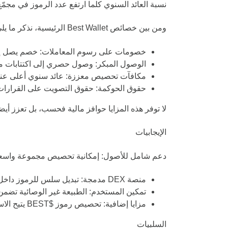
نسبة العائد السنوي كلما ارتفع عدد الرموز في مجم
ومن بين خصائص Best Wallet الرئيسية، نذكر ما يلي:
خصومات على رسوم المعاملات:
خصم يصل إلى 50% على رسوم التداول ضمن نظام
الوصول المبكر:
وصول حصري إلى اكتتابات موث
مكافآت تحصيص معززة:
عائد سنوي أعلى عند تحص
حقوق الحوكمة:
حقوق التصويت على القرارات الرئيسية ضمن نظام Best Wallet، م
لا توفر هذه المزايا حوافز مالية فحسب، بل تعزز أي
الإيجابيات
دعم شامل للأصول: إمكانية تحصيص مجموعة واسعة من
منصة DEX مدمجة:
تبديل سلس للرموز داخل ا
تمكين المستخدم:
الطبيعة غير الوصائية تضمن 
مزايا إضافية:
تحصيص رموز $BEST يتيح الاستفادة من الخصومات، الوصول المبكر للمشاريع، وحقوق الحوكمة.
السلبيات