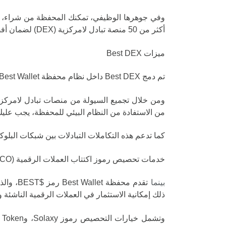
أكثر من 50 منصة تبادل لامركزية (DEX) لضمان أفضل ظروف تداول ممكنة.
ميزات Best DEX
تم دمج Best DEX داخل نظام محفظة Best Wallet، مما يوفر للمستخدمين القدرة على تداول العملات الرقمية مباشرة داخل التطبيق.
من الاستفادة من النظام البيئي للمحفظة، يجب عليك أن تكون حاملاً
كما تدعم هذه التكاملات التبادلات بين شبكات البلوكتشين (cross-chain swaps)، مما يعزز من مرونة وسهولة ا
خدمات تحصيص رموز اكتتاب العملات الرقمية (ICO)
بينما
تقدم مح
ذلك إمكانية الاستثمار في العملات الرقمية الناشئة