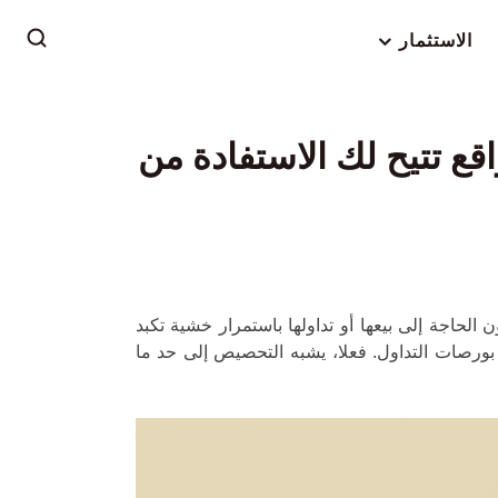
الاستثمار
صيص العملات الرقمية في [cur_year] ـ مواقع تتيح لك الاستفادة من
حاجة إلى بيعها أو تداولها باستمرار خشية تكبد
بورصات التداول. فعلا، يشبه التحصيص إلى حد ما