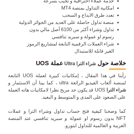
خدمة عملاء احترافية و تجيب بسرعة
امكانية التداول بمنصة MT4
تعدد طرق الايداع و السحب
منصة تداول حاصلة على العديد من الجوائز الدولية
تداول وشراء أكثر من 6100 أصل مالي بدون
رسوم او عمولة و سبريد تنافسي
شراء العملات الرقمية التابعة لمشاريع الرموز
الغير قابلة للاستبدال
خلاصة حول
عملة UOS
شراء الترا Ultra
رأينا في هذا المقال ، إمكانيات كبيرة لعملة UOS التابعة
لمنصة ألعاب الفيديو الرائعة ultra ، كما بينا أن الاستثمار و
شراء الترا
UOS قد يكون جد مربح نظرا لامكانيات هاته العملة
على الصعود على المدى و المتوسط و البعيد.
كما وضحنا كيفية فتح حساب تداول و
شراء الترا و
عملات
NFT بدون رسوم او عمولة و سبريد تنافسي عند المنصة
العربية و العالمية للتداول ايتورو.