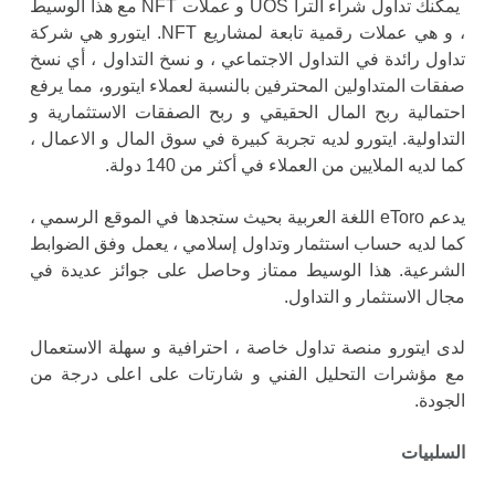
يمكنك تداول
شراء الترا UOS
و عملات NFT مع هذا الوسيط
، و هي عملات رقمية تابعة لمشاريع NFT. ايتورو هي شركة
تداول رائدة في التداول الاجتماعي ، و نسخ التداول ، أي نسخ
صفقات المتداولين المحترفين بالنسبة لعملاء ايتورو، مما يرفع
احتمالية ربح المال الحقيقي و ربح الصفقات الاستثمارية و
التداولية. ايتورو لديه تجربة كبيرة في سوق المال و الاعمال ،
كما لديه الملايين من العملاء في أكثر من 140 دولة.
يدعم eToro اللغة العربية بحيث ستجدها في الموقع الرسمي ،
كما لديه حساب استثمار وتداول إسلامي ، يعمل وفق الضوابط
الشرعية. هذا الوسيط ممتاز وحاصل على جوائز عديدة في
مجال الاستثمار و التداول.
لدى ايتورو منصة تداول خاصة ، احترافية و سهلة الاستعمال
مع مؤشرات التحليل الفني و شارتات على اعلى درجة من
الجودة.
السلبيات