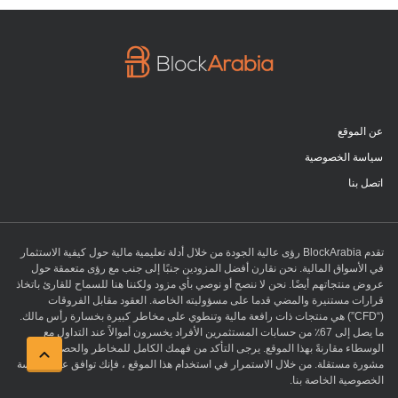
عن الموقع
سياسة الخصوصية
اتصل بنا
تقدم BlockArabia رؤى عالية الجودة من خلال أدلة تعليمية مالية حول كيفية الاستثمار
في الأسواق المالية. نحن نقارن أفضل المزودين جنبًا إلى جنب مع رؤى متعمقة حول
عروض منتجاتهم أيضًا. نحن لا ننصح أو نوصي بأي مزود ولكننا هنا للسماح للقارئ باتخاذ
قرارات مستنيرة والمضي قدما على مسؤوليته الخاصة. العقود مقابل الفروقات
(“CFD”) هي منتجات ذات رافعة مالية وتنطوي على مخاطر كبيرة بخسارة رأس مالك.
ما يصل إلى 67٪ من حسابات المستثمرين الأفراد يخسرون أموالاً عند التداول مع
الوسطاء مقارنةً بهذا الموقع. يرجى التأكد من فهمك الكامل للمخاطر والحصول على
مشورة مستقلة. من خلال الاستمرار في استخدام هذا الموقع ، فإنك توافق على سياسة
الخصوصية الخاصة بنا.