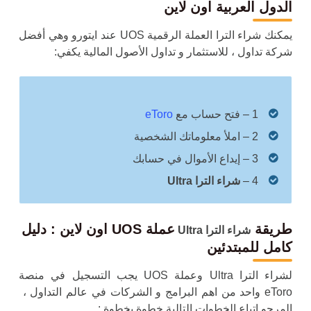
الدول العربية اون لاين
يمكنك
شراء الترا
العملة الرقمية UOS عند ايتورو وهي أفضل
شركة تداول ، للاستثمار و تداول الأصول المالية يكفي:
1 – فتح حساب مع
eToro
2 – املأ معلوماتك الشخصية
3 – إيداع الأموال في حسابك
4 –
شراء الترا Ultra
طريقة
عملة UOS اون لاين : دليل
شراء الترا Ultra
كامل للمبتدئين
لشراء الترا Ultra وعملة UOS يجب ا
لتسجيل في منصة
eToro واحد من اهم البرامج و الشركات في عالم التداول ،
المرجو اتباع الخطوات التالية خطوة بخطوة :