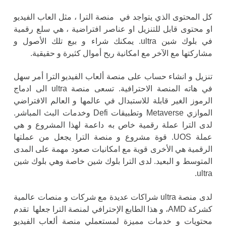
كل المحتوى الذي يتواجد في منصة الترا ، مثل العاب الفيديو
او محتوى قابل للتنزيل او عناصر افتراضية ، هي سلع رقمية
في بلوك شين ultra. يمكنك شراء و بيع تلك الأصول و
مشاركتها مع الآخر مع امكانية ربح أموال كثيرة و حقيقية.
تنزيل و انشاء حساب على منصة ألعاب الفيديو الترا أمر سهل
في هاته المنصة الاحترافية. تسعى منصة ultra الى ادماج
الرموز الغير قابلة للاستبدال في عالمها و العالم الافتراضي
الموازي Metaverse وتطبيقات Defi وخدمات البث المباشر.
لدى الترا عملة رقمية خاص به داعمة لهذا المشروع و هي
عملة UOS. قوة مشروع و منصة الترا يجعل من عملتها
الرقمية هي الأخرى قوية مع امكانيات صعود مهمة على المدى
المتوسط و البعيد. لدى الترا بلوك شين خاصة وهي بلوك شين
ultra.
لدى منصة ultra شراكات عديدة مع شركات و منصات عالمية
كشركة AMD، و هذا الطابع الإحترافي لمنصة الترا جعلها تقدم
محتويات و خدمات مميزة لمستعملي منصة ألعاب الفيديو