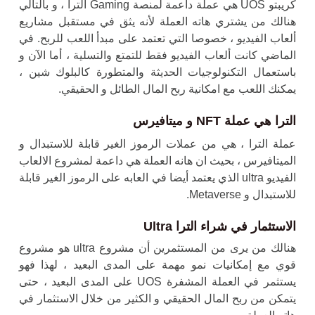
كريبتو UOS هي عملة داعمة لمنصة Gaming الترا ، و بالتالي
هنالك من يشتري هاته العملة لأنه يثق في مستقبل مشاريع
ألعاب الفيديو ، خصوصا التي تعتمد على مبدأ اللعب للربح. في
الماضي كانت ألعاب الفيديو فقط للتمتع والتسلية ، أما الآن و
باستعمال التكنولوجيات الحديثة والمتطورة كالبلوك شين ،
يمكنك اللعب مع امكانية ربح المال الطائل و الحقيقي.
الترا هي عملة NFT و ميتافيرس
عملة الترا ، هي من عملات الرموز الغير قابلة للاستبدال و
الميتافيرس ، بحيث ان هانه العملة هي داعمة لمشروع الالعاب
الفيديو ultra الذي يعتمد أيضا في العابه على الرموز الغير قابلة
للاستبدال و Metaverse.
الاستثمار في شراء الترا Ultra
هنالك من يرى من المستثمرين أن مشروع ultra هو مشروع
قوي مع إمكانيات نمو مهمة على المدى البعيد ، لهذا فهو
يستثمر في العملة المشفرة UOS على المدى البعيد ، حتى
يتمكن من ربح المال الحقيقي و الكثير من خلال الاستثمار في