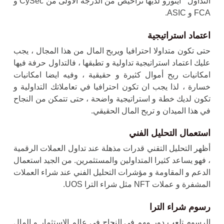
التداول ايتورو لديها تراخيص من الدرجة الأولى من CySec و
FCA و ASIC.
اعتماد استراتيجية
حتى تكون متداولا احترافيا ويربح المال من هذا المجال ، يجب
عليك اعتماد استراتيجية تداولية و تطبقها ، فالتداول حرفة فيها
امكانيات ربح أموال كثيرة و حقيقية ، وفيه ايضا امكانيات
خسارة ، لذا يجب ان تكون احترافيا في تعاملاتك التداولية و
تكون لديك خطة و استراتيجية واضحة ، حتى تتمكن من النجاح
في هذا الميدان و تربح المال الحقيقي.
استعمال التحليل الفني
أظهر التحليل التقني قدرات مذهلة عند تداول العملات الرقمية
، فهو يساعد كثيرا المتداولين والمستثمرين. من الجيد استعمال
الدعم و المقاومة و مؤشرات التحليل الفني عند شراء العملات
المشفرة و عملات NFT مثل
شراء الترا UOS
.
رسوم شراء الترا
الرسوم تلعب دور مهم في النجاح في عالم الاستثمار و المال