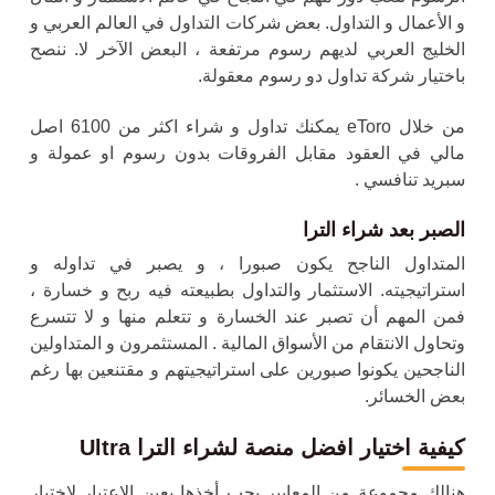
و الأعمال و التداول. بعض شركات التداول في العالم العربي و
الخليج العربي لديهم رسوم مرتفعة ، البعض الآخر لا. ننصح
باختيار شركة تداول دو رسوم معقولة.
من خلال eToro يمكنك تداول و شراء اكثر من 6100 اصل
مالي في العقود مقابل الفروقات بدون رسوم او عمولة و
سبريد تنافسي .
الصبر بعد شراء الترا
المتداول الناجح يكون صبورا ، و يصبر في تداوله و
استراتيجيته. الاستثمار والتداول بطبيعته فيه ربح و خسارة ،
فمن المهم أن تصبر عند الخسارة و تتعلم منها و لا تتسرع
وتحاول الانتقام من الأسواق المالية . المستثمرون و المتداولين
الناجحين يكونوا صبورين على استراتيجيتهم و مقتنعين بها رغم
بعض الخسائر.
كيفية اختيار افضل منصة لشراء الترا Ultra
هنالك مجموعة من المعايير يجب أخذها بعين الاعتبار لاختيار