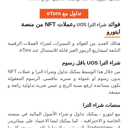
تداول مع eToro
فوائد
عملات NFT من منصة
شراء الترا UOS و
ايتورو
هنالك العديد من الفوائد و المميزات لشراء العملات الرقمية
التابعة لمشاريع الرموز الغير قابلة للاستبدال عند eToro.
شراء الترا UOS باقل رسوم
من خلال هذا الوسيط يمكنك تداول و
شراء الترا و
عملات NFT
بدون رسوم او عمولة و سبريد تنافسي. الرسوم المعقولة
تكون مساعدة لرفع نسبة الربح و عيس تجربة تداولية رائعة و
ممتعة.
منصات شراء الترا
مع ايتورو ، يمكنك تداول و شراء الأصول المالية في منصته
الخاصة و الاحترافية ، كما يمكنك ايضا الاعتماد على ميتاتريدر
4 و TradingView. المستثمر و المتداول العربي سيجد كل ما