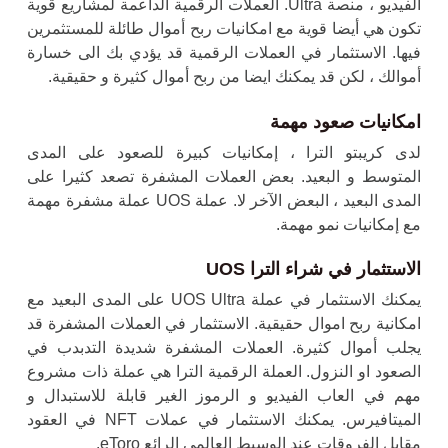
الفيديو ، منصة Ultra. العملات الرقمية الداعمة لمشاريع قوية
تكون هي أيضا قوية مع امكانيات ربح أموال طائلة للمستثمرين
فيها. الاستثمار في العملات الرقمية قد يؤدي بك الى خسارة
أموالك ، لكن قد يمكنك ايضا من ربح أموال كثيرة و حقيقية.
امكانيات صعود مهمة
لدى كريبتو الترا ، إمكانيات كبيرة للصعود على المدى
المتوسط و البعيد. بعض العملات المشفرة تصعد كثيرا على
المدى البعيد ، البعض الآخر لا. عملة UOS عملة مشفرة مهمة
مع إمكانيات نمو مهمة.
الاستثمار في شراء الترا UOS
يمكنك الاستثمار في عملة UOS Ultra على المدى البعيد مع
امكانية ربح اموال حقيقية. الاستثمار في العملات المشفرة قد
يجلب أموال كثيرة. العملات المشفرة شديدة التدبدب في
الصعود او النزول. العملة الرقمية الترا هي عملة ذات مشروع
مهم في العاب الفيديو و الرموز الغير قابلة للاستبدال و
الميتافيرس. يمكنك الاستثمار في عملات NFT في العقود
مقابل الفروقات عند الوسيط العالمي الرائع eToro.