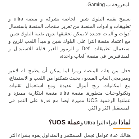
المعروفة ب Gaming.
تسمح تقنية البلوك شين الخاصة بشركة و منصة ultra و
تطبيقات و ادوات المنصة من تعزيز منتجات المنصة باستعمال
أدوات و آليات جديدة لا يمكن تحقيقها بدون تقنية البلوك شين.
مع اعتماد منصة الترا على البلوك شين و مبدأ اللعب للربح و
استعمال تطبيقات Defi و الرموز الغير قابلة للاستبدال و
الميتافيرس في منصة ألعاب واحدة،
جعل من هاته المنصة رمزا لما يمكن أن يطمح له لاعبو
ومبرمجي العاب الفيديو ، بحيث يتمكنوا من اللعب و الاستمتاع،
مع امكانيات ربح أموال عديدة ومع استعمال تقنيات
وتكنولوجيات متطورة. منصة ultra منصة ابتكارية مميزة و
عملتها الرقمية UOS مميزة ايضا مع قدرة على النمو في
المستقبل اكثر و اكثر.
لماذا
عملة UOS؟
شراء الترا Ultra و
هنالك عدة عوامل تجعل المستثمر و المتداول يقوم ب
شراء الترا