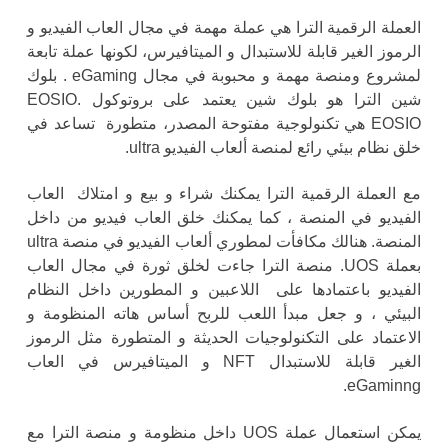
العملة الرقمية الترا هي عملة مهمة في مجال العاب الفيديو و
الرموز الغير قابلة للاستبدال و الميتافيرس، لكونها عملة تابعة
لمشروع ومنصة مهمة و محبوبة في مجال eGaming . بلوك
شين الترا هو بلوك شين يعتمد على بروتوكول EOSIO.
EOSIO هي تكنولوجية مفتوحة المصدر، متطورة تساعد في
خلق نظام بيئي رائع لمنصة ألعاب الفيديو ultra.
مع العملة الرقمية الترا يمكنك شراء و بيع و امتلاك العاب
الفيديو في المنصة ، كما يمكنك خلق العاب فيديو من داخل
المنصة. هنالك مكافأت لمطوري ألعاب الفيديو في منصة ultra
بعملة UOS. منصة الترا جاءت لخلق ثورة في مجال العاب
الفيديو باعتمادها على اللاعبين و المطورين داخل النظام
البيئي ، و جعل مبدأ اللعب للربح أساس هاته المنظومة و
الاعتماد على التكنولوجيات الحديثة و المتطورة مثل الرموز
الغير قابلة للاستبدال NFT و الميتافيرس في العاب
eGaminng.
يمكن استعمال عملة UOS داخل منظومة و منصة الترا مع