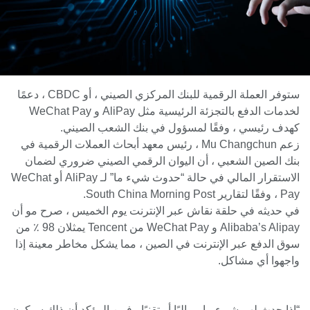
ستوفر العملة الرقمية للبنك المركزي الصيني ، أو CBDC ، دعمًا
لخدمات الدفع بالتجزئة الرئيسية مثل AliPay و WeChat Pay
كهدف رئيسي ، وفقًا لمسؤول في بنك الشعب الصيني.
زعم Mu Changchun ، رئيس معهد أبحاث العملات الرقمية في
بنك الصين الشعبي ، أن اليوان الرقمي الصيني ضروري لضمان
الاستقرار المالي في حالة “حدوث شيء ما” لـ AliPay أو WeChat
Pay ، وفقًا لتقارير South China Morning Post.
في حديثه في حلقة نقاش عبر الإنترنت يوم الخميس ، صرح مو أن
Alibaba’s Alipay و WeChat Pay من Tencent يمثلان 98 ٪ من
سوق الدفع عبر الإنترنت في الصين ، مما يشكل مخاطر معينة إذا
واجهوا أي مشاكل.
“إذا حدث لهم شيء ما ، ماليًا أو تقنيًا ، فمن المؤكد أن ذلك سيكون