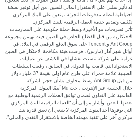
له تأثير سلبي على الاستقرار المالي للصين. من أجل توفير نسخة
احتياطية لنظام مدفوعات التجزئة ، يتعين على البنك المركزي
تكثيف وتقديم خدمة العملة الرقمية للبنك المركزي.
تأتي تصريحات مو الأخيرة وسط حملة حكومية على الممارسات
الاحتكارية من قبل القطاع الخاص في الصين حيث تهيمن مجموعة
Ant Group و Tencent على سوق الدفع الرقمي في البلاد. في
أوائل شهر آذار (مارس) ، فرضت هيئة مكافحة الاحتكار في الصين
غرامة على شركة تنسنت لفشلها في الكشف عن عمليات
الاستحواذ التي قامت بها للدولة. في السابق ، رفعت السلطات
الصينية علامة حمراء على طرح عام أولي بقيمة 37 مليار دولار
من قبل Ant Group وسط مخاوف بشأن حجم الشركة.
خلال الجلسة عبر الإنترنت ، حث Mu أيضًا البنوك المركزية
العالمية على التعاون لضمان توافق العملات الرقمية الوطنية مع
بعضها البعض. وأشار مو إلى أن “العملة الرقمية للبنك المركزي
التي يوفرها أحد البنوك المركزية لا ينبغي أن تعيق قدرة بنك
مركزي آخر على تنفيذ مهمته الخاصة بالاستقرار النقدي والمالي”.