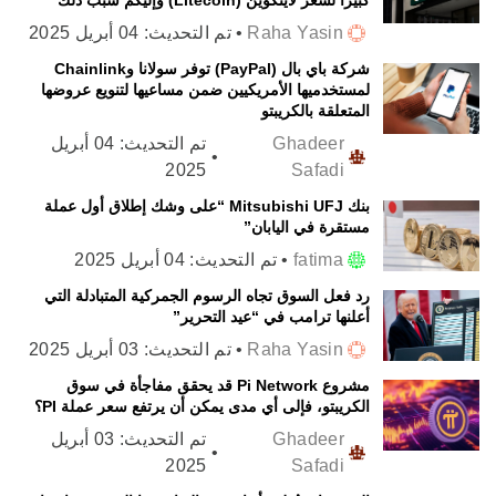
Raha Yasin
•
تم التحديث:
04 أبريل 2025
شركة باي بال (PayPal) توفر سولانا وChainlink
لمستخدميها الأمريكيين ضمن مساعيها لتنويع عروضها
المتعلقة بالكريبتو
Ghadeer
تم التحديث:
04 أبريل
•
2025
Safadi
بنك Mitsubishi UFJ “على وشك إطلاق أول عملة
مستقرة في اليابان”
fatima
•
تم التحديث:
04 أبريل 2025
رد فعل السوق تجاه الرسوم الجمركية المتبادلة التي
أعلنها ترامب في “عيد التحرير”
Raha Yasin
•
تم التحديث:
03 أبريل 2025
مشروع Pi Network قد يحقق مفاجأة في سوق
الكريبتو، فإلى أي مدى يمكن أن يرتفع سعر عملة PI؟
Ghadeer
تم التحديث:
03 أبريل
•
2025
Safadi