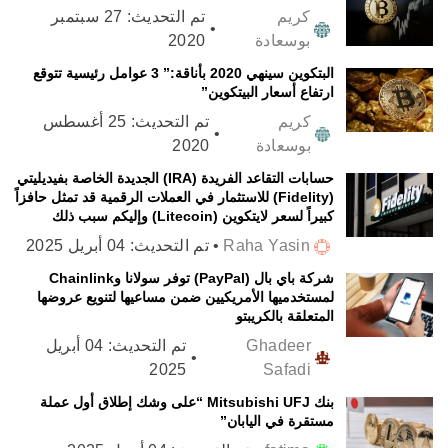
كريم
تم التحديث:
27 سبتمبر
•
بوسعادة
2020
البتكوين سينهي 2020 بأناقة:” 3 عوامل رئيسية تتوقع
ارتفاع أسعار البيتكوين”
كريم
تم التحديث:
25 أغسطس
•
بوسعادة
2020
حسابات التقاعد الفريدة (IRA) الجديدة الخاصة بفيديليتي
(Fidelity) للاستثمار في العملات الرقمية قد تمثل حافزاً
كبيراً لسعر لايتكوين (Litecoin) وإليكم سبب ذلك
Raha Yasin
•
تم التحديث:
04 أبريل 2025
شركة باي بال (PayPal) توفر سولانا وChainlink
لمستخدميها الأمريكيين ضمن مساعيها لتنويع عروضها
المتعلقة بالكريبتو
Ghadeer
تم التحديث:
04 أبريل
•
2025
Safadi
بنك Mitsubishi UFJ “على وشك إطلاق أول عملة
مستقرة في اليابان”