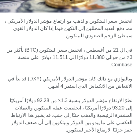
انخفض سعر البيتكوين والذهب مع ارتفاع مؤشر الدولار الأمريكي ،
مما دفع العديد المحللين إلى التكهن فيما إذا كان الدولار القوي
سيبطئ الزخم الصعودي للبيتكوين.
في ال 21 من أغسطس ، انخفض سعر البيتكوين (BTC) بأكثر من
3٪ من حوالي 11،880 دولارًا إلى 11،511 دولارًا على منصة
Coinbase.
وبالتوازي مع ذالك كان مؤشر الدولار الأمريكي (DXY) قد بدأ في
الانتعاش من الانكماش الذي استمر 4 أشهر.
نظرًا لارتفاع مؤشر الدولار بنسبة 1.3٪ من 92.28 دولارًا أمريكيًا
إلى 93.20 دولارًا أمريكيًا ، انخفضت عملة البيتكوين والعملات
المشفرة الرئيسية والذهب جنبًا إلى جنب. قد يشير هذا الارتباط
العكسي على ما يبدو بين الدولار وبيتكوين إلى أن ضعف الدولار
حفز جزئيًا الارتفاع الأخير لبيتكوين.