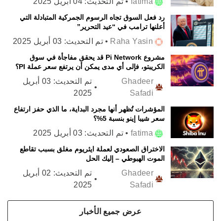
fatima
•
تم التحديث:
04 أبريل 2025
رد فعل السوق تجاه الرسوم الجمركية المتبادلة التي
أعلنها ترامب في “عيد التحرير”
Raha Yasin
•
تم التحديث:
03 أبريل 2025
مشروع Pi Network قد يحقق مفاجأة في سوق
الكريبتو، فإلى أي مدى يمكن أن يرتفع سعر عملة PI؟
Ghadeer
تم التحديث:
03 أبريل
•
2025
Safadi
المؤشرات تُظهر أنها مجرد البداية، ما الذي حفز ارتفاع
سعر شيبا إينو بنسبة 5%؟
fatima
•
تم التحديث:
03 أبريل 2025
الاختراق الصعودي لعملة ايثريوم مغلق بسبب تقاطع
الموت الهبوطي – إليك الحل
Ghadeer
تم التحديث:
02 أبريل
•
2025
Safadi
عرض جميع الأخبار