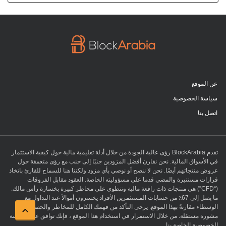
عن الموقع
سياسة الخصوصية
اتصل بنا
تقدم BlockArabia رؤى عالية الجودة من خلال أدلة تعليمية مالية حول كيفية الاستثمار
في الأسواق المالية. نحن نقارن أفضل المزودين جنبًا إلى جنب مع رؤى متعمقة حول
عروض منتجاتهم أيضًا. نحن لا ننصح أو نوصي بأي مزود ولكننا هنا للسماح للقارئ باتخاذ
قرارات مستنيرة والمضي قدما على مسؤوليته الخاصة. العقود مقابل الفروقات
(“CFD”) هي منتجات ذات رافعة مالية وتنطوي على مخاطر كبيرة بخسارة رأس مالك.
ما يصل إلى 67٪ من حسابات المستثمرين الأفراد يخسرون أموالاً عند التداول مع
الوسطاء مقارنةً بهذا الموقع. يرجى التأكد من فهمك الكامل للمخاطر والحصول على
مشورة مستقلة. من خلال الاستمرار في استخدام هذا الموقع ، فإنك توافق على سياسة
الخصوصية الخاصة بنا.