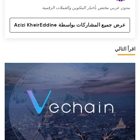
مدون عربي مختص بأخبار البتكوين والعملات الرقمية
عرض جميع المشاركات بواسطة Azizi KheirEddine
اقرأ التالي