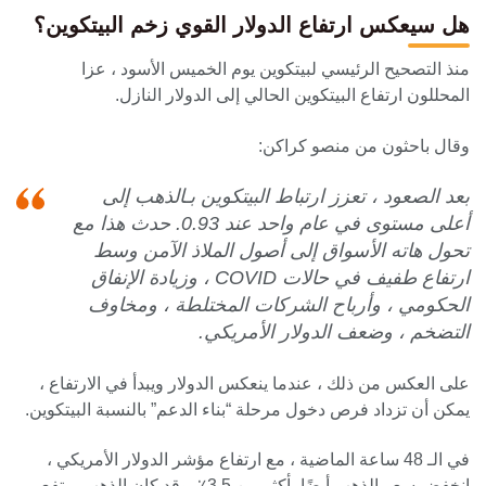
هل سيعكس ارتفاع الدولار القوي زخم البيتكوين؟
منذ التصحيح الرئيسي لبيتكوين يوم الخميس الأسود ، عزا
المحللون ارتفاع البيتكوين الحالي إلى الدولار النازل.
وقال باحثون من منصو كراكن:
بعد الصعود ، تعزز ارتباط البيتكوين بـالذهب إلى
أعلى مستوى في عام واحد عند 0.93. حدث هذا مع
تحول هاته الأسواق إلى أصول الملاذ الآمن وسط
ارتفاع طفيف في حالات COVID ، وزيادة الإنفاق
الحكومي ، وأرباح الشركات المختلطة ، ومخاوف
التضخم ، وضعف الدولار الأمريكي.
على العكس من ذلك ، عندما ينعكس الدولار ويبدأ في الارتفاع ،
يمكن أن تزداد فرص دخول مرحلة “بناء الدعم” بالنسبة البيتكوين.
في الـ 48 ساعة الماضية ، مع ارتفاع مؤشر الدولار الأمريكي ،
انخفض سعر الذهب أيضًا بأكثر من 3.5٪. وقد كان الذهب يرتفع