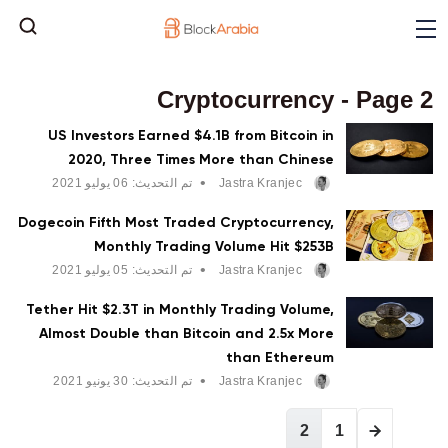
Cryptocurrency - Page 2
US Investors Earned $4.1B from Bitcoin in
2020, Three Times More than Chinese
•
Jastra Kranjec
تم التحديث:
06 يوليو 2021
Dogecoin Fifth Most Traded Cryptocurrency,
Monthly Trading Volume Hit $253B
•
Jastra Kranjec
تم التحديث:
05 يوليو 2021
Tether Hit $2.3T in Monthly Trading Volume,
Almost Double than Bitcoin and 2.5x More
than Ethereum
•
Jastra Kranjec
تم التحديث:
30 يونيو 2021
Posts navigation
2
1