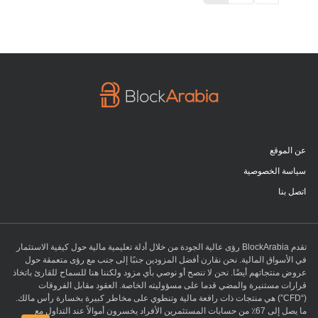
عن الموقع
سياسة الخصوصية
اتصل بنا
تقدم BlockArabia رؤى عالية الجودة من خلال أدلة تعليمية مالية حول كيفية الاستثمار
في الأسواق المالية. نحن نقارن أفضل المزودين جنبًا إلى جنب مع رؤى متعمقة حول
عروض منتجاتهم أيضًا. نحن لا ننصح أو نوصي بأي مزود ولكننا هنا للسماح للقارئ باتخاذ
قرارات مستنيرة والمضي قدما على مسؤوليته الخاصة. العقود مقابل الفروقات
(“CFD”) هي منتجات ذات رافعة مالية وتنطوي على مخاطر كبيرة بخسارة رأس مالك.
ما يصل إلى 67٪ من حسابات المستثمرين الأفراد يخسرون أموالاً عند التداول مع