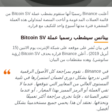
أعلنت Binance رسميًا أنها ستقوم بشطب عملة Bitcoin SV من
قائمة العملات المدعومة.و أتاحت المنصة لمتداولي هذه العملة
المشفرة فترة مدتها أسبوع واحد للتكيف مع قراره.
بينانس سيشطب رسميا عملة Bitcoin SV
في بيان نُشر على موقعه على شبكة الإنترنت يوم الاثنين (15
أبريل 2019) ، أعلن Binance قراره بحذف Bitcoin SV (رؤية
ساتوشي). وهده مقتطفات من البيان:
في Binance ، نقوم بمراجعة كل الأصول الرقمية
التي ندرجها بشكل دوري لضمان استمرارها في تلبية
المستوى العالي من المعايير التي نتوقعها. عندما لا
تفي العملة أو الرمز المميز بهذا المعيار ، أو عندما
تتغير الصناعة ، فإننا نجري مراجعة أكثر تعميقًا
ونحذفها. نعتقد أن هذا يحمي جميع مستخدمينا بشكل
أفضل.