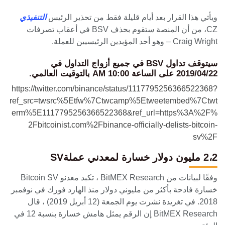
ويأتي هذا القرار بعد أيام قليلة فقط من تحذير الرئيس
التنفيذي
CZ، من أن المنصة ستقوم بحذف BSV في أعقاب تصرفات
Craig Wright – وهو أحد المؤيدين الرئيسيين للعملة.
سيتوقف تداول BSV في جميع أزواج التداول في
2019/04/22 على الساعة 10:00 AM بالتوقيت العالمي.
https://twitter.com/binance/status/1117795256366522368?
ref_src=twsrc%5Etfw%7Ctwcamp%5Etweetembed%7Ctwt
erm%5E1117795256366522368&ref_url=https%3A%2F%
2Fbitcoinist.com%2Fbinance-officially-delists-bitcoin-
sv%2F
2،2 مليون دولار خسارة لمعدني عملةSV
وفقًا لبيانات من BitMEX Research ، تكبد معدنو Bitcoin SV
خسارة فادحة بأكثر من مليوني دولار منذ الهارد فورك في نوفمبر
2018. في تغريدة نشرت يوم الجمعة (12 أبريل 2019) ، قال
BitMEX Research إن الرقم يمثل هامش خسارة بنسبة 12 في