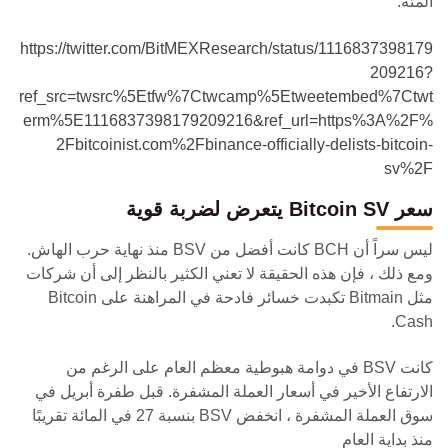
المئة.
https://twitter.com/BitMEXResearch/status/1116837398179
209216?
ref_src=twsrc%5Etfw%7Ctwcamp%5Etweetembed%7Ctwt
erm%5E1116837398179209216&ref_url=https%3A%2F%
2Fbitcoinist.com%2Fbinance-officially-delists-bitcoin-
sv%2F
سعر Bitcoin SV يتعرض لضربة قوية
ليس سراً أن BCH كانت أفضل من BSV منذ نهاية حرب الهاش.
ومع ذلك ، فإن هذه الحقيقة لا تعني الكثير بالنظر إلى أن شركات
مثل Bitmain تكبدت خسائر فادحة في المراهنة على Bitcoin
Cash.
كانت BSV في دوامة هبوطية معظم العام على الرغم من
الارتفاع الأخير في أسعار العملة المشفرة. قبل طفرة أبريل في
سوق العملة المشفرة ، انخفض BSV بنسبة 27 في المائة تقريبًا
منذ بداية العام