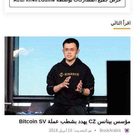
عرض جميع المشاركات بواسطة Azizi KheirEddine
اقرأ التالي
مؤسس بينانس CZ يهدد بشطب عملة Bitcoin SV
•
BlockArabia
تم التحديث:
15 أبريل 2019