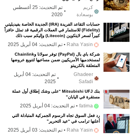
كريم
تم التحديث:
25 أغسطس
•
بوسعادة
2020
حسابات التقاعد الفريدة (IRA) الجديدة الخاصة بفيديليتي
(Fidelity) للاستثمار في العملات الرقمية قد تمثل حافزاً
كبيراً لسعر لايتكوين (Litecoin) وإليكم سبب ذلك
Raha Yasin
•
تم التحديث:
04 أبريل 2025
شركة باي بال (PayPal) توفر سولانا وChainlink
لمستخدميها الأمريكيين ضمن مساعيها لتنويع عروضها
المتعلقة بالكريبتو
Ghadeer
تم التحديث:
04 أبريل
•
2025
Safadi
بنك Mitsubishi UFJ “على وشك إطلاق أول عملة
مستقرة في اليابان”
fatima
•
تم التحديث:
04 أبريل 2025
رد فعل السوق تجاه الرسوم الجمركية المتبادلة التي
أعلنها ترامب في “عيد التحرير”
Raha Yasin
•
تم التحديث:
03 أبريل 2025